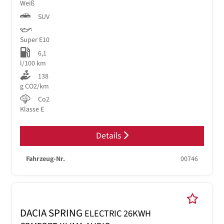
Weiß
SUV
Super E10
6,1
l/100 km
138
g CO2/km
Co2
Klasse E
Details
Fahrzeug-Nr.
00746
DACIA SPRING
ELECTRIC 26KWH