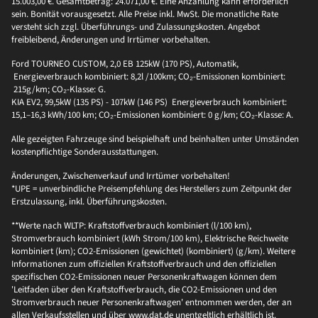
15.003,00 €. Gesamtbetrag: 24.071,00 €. Eine Anzahlung kann erforderlich
sein. Bonität vorausgesetzt. Alle Preise inkl. MwSt. Die monatliche Rate
versteht sich zzgl. Überführungs- und Zulassungskosten. Angebot
freibleibend, Änderungen und Irrtümer vorbehalten.
Ford TOURNEO CUSTOM, 2,0 EB 125kW (170 PS), Automatik,
Energieverbrauch kombiniert: 8,2l /100km; CO₂-Emissionen kombiniert:
215g/km; CO₂-Klasse: G.
KIA EV2, 99,5kW (135 PS) - 107kW (146 PS) Energieverbrauch kombiniert:
15,1–16,3 kWh/100 km; CO₂-Emissionen kombiniert: 0 g/km; CO₂-Klasse: A.
Alle gezeigten Fahrzeuge sind beispielhaft und beinhalten unter Umständen
kostenpflichtige Sonderausstattungen.
Änderungen, Zwischenverkauf und Irrtümer vorbehalten!
*UPE = unverbindliche Preisempfehlung des Herstellers zum Zeitpunkt der
Erstzulassung, inkl. Überführungskosten.
**Werte nach WLTP: Kraftstoffverbrauch kombiniert (l/100 km),
Stromverbrauch kombiniert (kWh Strom/100 km), Elektrische Reichweite
kombiniert (km); CO2-Emissionen (gewichtet) (kombiniert) (g/km). Weitere
Informationen zum offiziellen Kraftstoffverbrauch und den offiziellen
spezifischen CO2-Emissionen neuer Personenkraftwagen können dem
'Leitfaden über den Kraftstoffverbrauch, die CO2-Emissionen und den
Stromverbrauch neuer Personenkraftwagen' entnommen werden, der an
allen Verkaufsstellen und über www.dat.de unentgeltlich erhältlich ist.