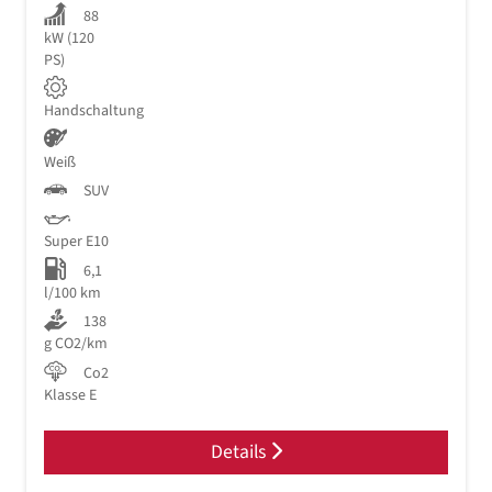
88
kW (120
PS)
Handschaltung
Weiß
SUV
Super E10
6,1
l/100 km
138
g CO2/km
Co2
Klasse E
Details