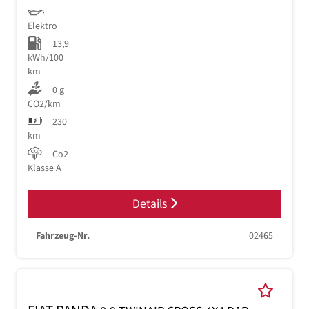
Elektro
13,9
kWh/100
km
0 g
CO2/km
230
km
Co2
Klasse A
Details
Fahrzeug-Nr.
02465