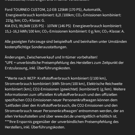
Ford TOURNEO CUSTOM, 2,0 EB 125kW (170 PS), Automatik,
Energieverbrauch kombiniert: 8,2l /100km; CO₂-Emissionen kombiniert:
215g/km; CO₂-Klasse: G.
KIA EV2, 99,5kW (135 PS) - 107kW (146 PS) Energieverbrauch kombiniert:
15,1–16,3 kWh/100 km; CO₂-Emissionen kombiniert: 0 g/km; CO₂-Klasse: A.
Alle gezeigten Fahrzeuge sind beispielhaft und beinhalten unter Umständen
kostenpflichtige Sonderausstattungen.
Änderungen, Zwischenverkauf und Irrtümer vorbehalten!
*UPE = unverbindliche Preisempfehlung des Herstellers zum Zeitpunkt der
Erstzulassung, inkl. Überführungskosten.
**Werte nach WLTP: Kraftstoffverbrauch kombiniert (l/100 km),
Stromverbrauch kombiniert (kWh Strom/100 km), Elektrische Reichweite
kombiniert (km); CO2-Emissionen (gewichtet) (kombiniert) (g/km). Weitere
Informationen zum offiziellen Kraftstoffverbrauch und den offiziellen
spezifischen CO2-Emissionen neuer Personenkraftwagen können dem
'Leitfaden über den Kraftstoffverbrauch, die CO2-Emissionen und den
Stromverbrauch neuer Personenkraftwagen' entnommen werden, der an
allen Verkaufsstellen und über www.dat.de unentgeltlich erhältlich ist.
***Ihre Ersparnis gegenüber der unverbindlichen Preisempfehlung des
Herstellers, inkl. Überführungskosten.