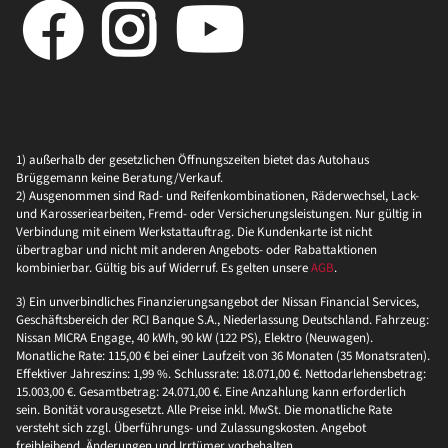
1) außerhalb der gesetzlichen Öffnungszeiten bietet das Autohaus
Brüggemann keine Beratung/Verkauf.
2) Ausgenommen sind Rad- und Reifenkombinationen, Räderwechsel, Lack-
und Karosseriearbeiten, Fremd- oder Versicherungsleistungen. Nur gültig in
Verbindung mit einem Werkstattauftrag. Die Kundenkarte ist nicht
übertragbar und nicht mit anderen Angebots- oder Rabattaktionen
kombinierbar. Gültig bis auf Widerruf. Es gelten unsere
AGB
.
3) Ein unverbindliches Finanzierungsangebot der Nissan Financial Services,
Geschäftsbereich der RCI Banque S.A., Niederlassung Deutschland. Fahrzeug:
Nissan MICRA Engage, 40 kWh, 90 kW (122 PS), Elektro (Neuwagen).
Monatliche Rate: 115,00 € bei einer Laufzeit von 36 Monaten (35 Monatsraten).
Effektiver Jahreszins: 1,99 %. Schlussrate: 18.071,00 €. Nettodarlehensbetrag:
15.003,00 €. Gesamtbetrag: 24.071,00 €. Eine Anzahlung kann erforderlich
sein. Bonität vorausgesetzt. Alle Preise inkl. MwSt. Die monatliche Rate
versteht sich zzgl. Überführungs- und Zulassungskosten. Angebot
freibleibend, Änderungen und Irrtümer vorbehalten.