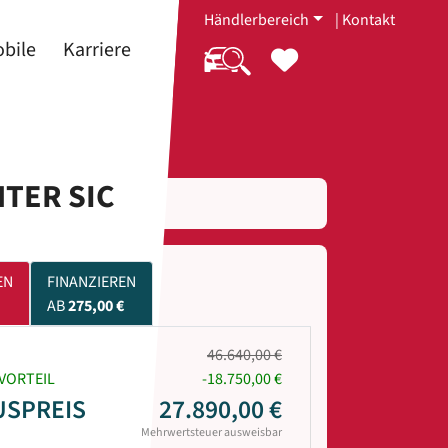
Händlerbereich
|
Kontakt
bile
Karriere
NTER SIC
EN
FINANZIEREN
AB
275,00 €
46.640,00 €
VORTEIL
-18.750,00 €
USPREIS
27.890,00 €
Mehrwertsteuer ausweisbar