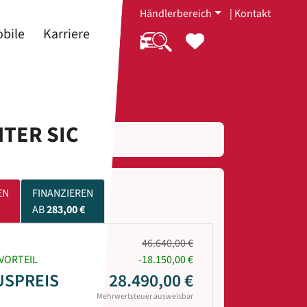
Händlerbereich
|
Kontakt
bile
Karriere
NTER SIC
EN
FINANZIEREN
AB
283,00 €
46.640,00 €
VORTEIL
-18.150,00 €
USPREIS
28.490,00 €
Mehrwertsteuer ausweisbar