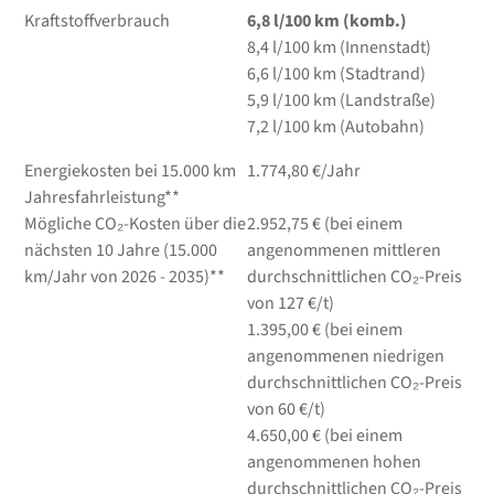
Kraftstoffverbrauch
6,8
l/100 km
(komb.)
8,4
l/100 km
(Innenstadt)
6,6
l/100 km
(Stadtrand)
5,9
l/100 km
(Landstraße)
7,2
l/100 km
(Autobahn)
Energiekosten bei 15.000 km
1.774,80 €/Jahr
Jahresfahrleistung**
Mögliche CO₂-Kosten über die
2.952,75 € (bei einem
nächsten 10 Jahre (15.000
angenommenen mittleren
km/Jahr von 2026 - 2035)**
durchschnittlichen CO₂-Preis
von 127 €/t)
1.395,00 € (bei einem
angenommenen niedrigen
durchschnittlichen CO₂-Preis
von 60 €/t)
4.650,00 € (bei einem
angenommenen hohen
durchschnittlichen CO₂-Preis