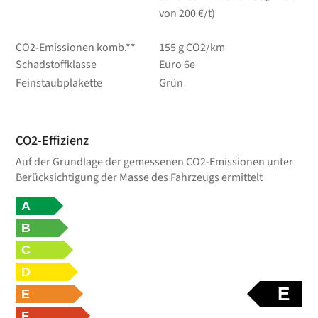
von 200 €/t)
CO2-Emissionen komb.**
155 g CO2/km
Schadstoffklasse
Euro 6e
Feinstaubplakette
Grün
CO2-Effizienz
Auf der Grundlage der gemessenen CO2-Emissionen unter
Berücksichtigung der Masse des Fahrzeugs ermittelt
A
B
C
D
E
E
F