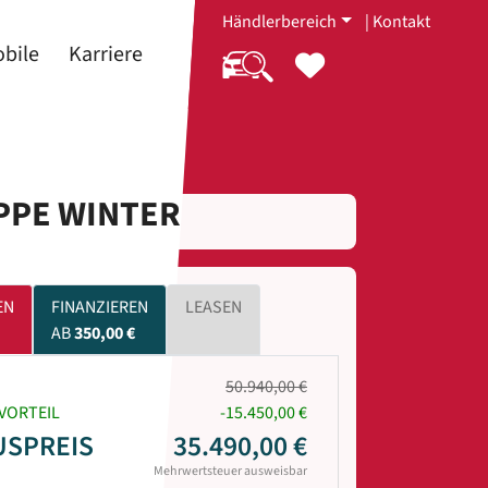
Händlerbereich
|
Kontakt
bile
Karriere
APPE WINTER
EN
FINANZIEREN
LEASEN
AB
350,00 €
50.940,00 €
VORTEIL
-15.450,00 €
USPREIS
35.490,00 €
Mehrwertsteuer ausweisbar