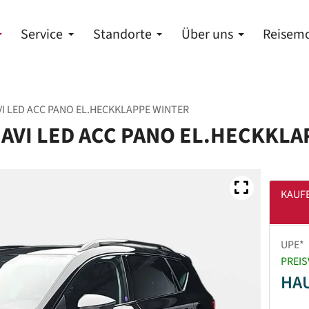
Service
Standorte
Über uns
Reisemo
VI LED ACC PANO EL.HECKKLAPPE WINTER
 NAVI LED ACC PANO EL.HECKKL
KAUF
UPE*
PREIS
HA