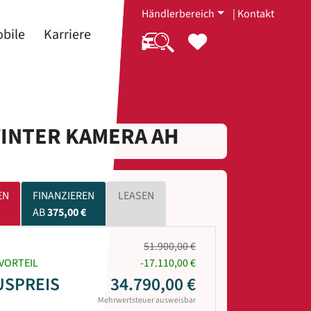
Händlerbereich
|
Kontakt
bile
Karriere
WINTER KAMERA AH
EN
FINANZIEREN
LEASEN
AB
375,00 €
51.900,00 €
VORTEIL
-17.110,00 €
USPREIS
34.790,00 €
Mehrwertsteuer ausweisbar