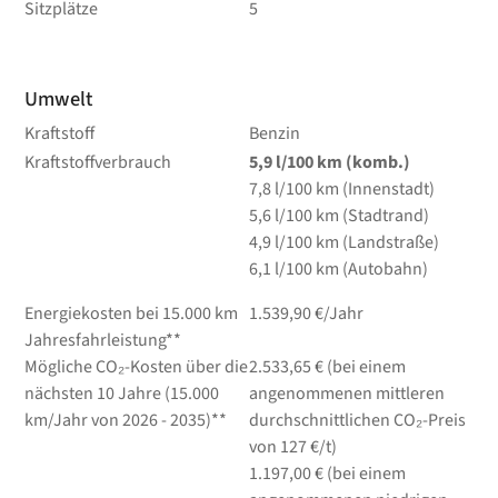
Sitzplätze
5
Umwelt
Kraftstoff
Benzin
Kraftstoffverbrauch
5,9
l/100 km
(komb.)
7,8
l/100 km
(Innenstadt)
5,6
l/100 km
(Stadtrand)
4,9
l/100 km
(Landstraße)
6,1
l/100 km
(Autobahn)
Energiekosten bei 15.000 km
1.539,90 €/Jahr
Jahresfahrleistung**
Mögliche CO₂-Kosten über die
2.533,65 € (bei einem
nächsten 10 Jahre (15.000
angenommenen mittleren
km/Jahr von 2026 - 2035)**
durchschnittlichen CO₂-Preis
von 127 €/t)
1.197,00 € (bei einem