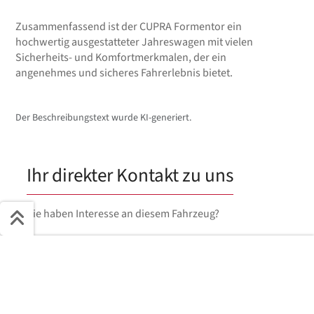
Zusammenfassend ist der CUPRA Formentor ein
hochwertig ausgestatteter Jahreswagen mit vielen
Sicherheits- und Komfortmerkmalen, der ein
angenehmes und sicheres Fahrerlebnis bietet.
Der Beschreibungstext wurde KI-generiert.
Ihr direkter Kontakt zu uns
Sie haben Interesse an diesem Fahrzeug?
Schnell ans Ziel
Anfragetyp
Kaufen
Finanzieren
Leasen
Start + Bilder
Ausstattung
Details
Beschreibung
Vorname
*
Jetzt anfragen