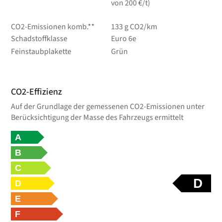
von 200 €/t)
CO2-Emissionen komb.**
133 g CO2/km
Schadstoffklasse
Euro 6e
Feinstaubplakette
Grün
CO2-Effizienz
Auf der Grundlage der gemessenen CO2-Emissionen unter
Berücksichtigung der Masse des Fahrzeugs ermittelt
A
B
C
D
D
E
F