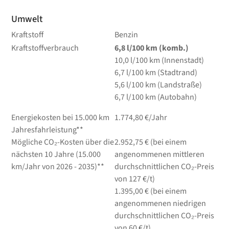
Umwelt
Kraftstoff
Benzin
Kraftstoffverbrauch
6,8
l/100 km
(komb.)
10,0
l/100 km
(Innenstadt)
6,7
l/100 km
(Stadtrand)
5,6
l/100 km
(Landstraße)
6,7
l/100 km
(Autobahn)
Energiekosten bei 15.000 km
1.774,80 €/Jahr
Jahresfahrleistung**
Mögliche CO₂-Kosten über die
2.952,75 € (bei einem
nächsten 10 Jahre (15.000
angenommenen mittleren
km/Jahr von 2026 - 2035)**
durchschnittlichen CO₂-Preis
von 127 €/t)
1.395,00 € (bei einem
angenommenen niedrigen
durchschnittlichen CO₂-Preis
von 60 €/t)