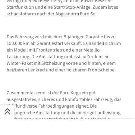
verfügt über ein KeyFree-System mit Power KeyFree-
Startfunktion und eine Start/Stop-Anlage. Zudem ist es
schadstoffarm nach der Abgasnorm Euro 6e.
Das Fahrzeug wird mit einer 5-jährigen Garantie bis zu
150.000 km ab Garantiestart verkauft. Es handelt sich um
ein Modell mit Frontantrieb und einer Metallic-
Lackierung. Die Ausstattung umfasst außerdem ein
Winter-Paket mit Sitzheizung vorne und hinten, einem
heizbaren Lenkrad und einer heizbaren Frontscheibe.
Zusammenfassend ist der Ford Kuga ein gut
ausgestattetes, sicheres und komfortables Fahrzeug, das
sich für diverse Fahrbedingungen eignet. Die
umfangreiche Ausstattung und die niedrige Laufleistung
machen es zu einer attraktiven Wahl für potenzielle
Schnell ans Ziel
Käufer.
Der Beschreibungstext wurde KI-generiert.