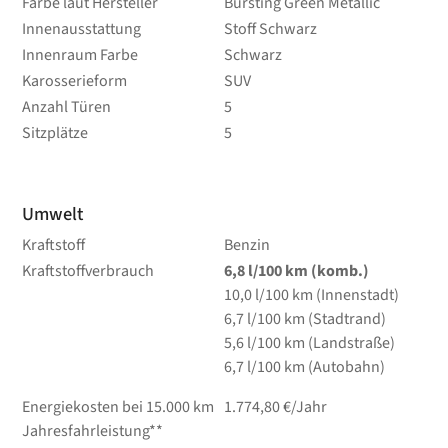
Farbe laut Hersteller
Bursting Green Metallic
Innenausstattung
Stoff Schwarz
Innenraum Farbe
Schwarz
Karosserieform
SUV
Anzahl Türen
5
Sitzplätze
5
Umwelt
Kraftstoff
Benzin
Kraftstoffverbrauch
6,8
l/100 km
(komb.)
10,0
l/100 km
(Innenstadt)
6,7
l/100 km
(Stadtrand)
5,6
l/100 km
(Landstraße)
6,7
l/100 km
(Autobahn)
Energiekosten bei 15.000 km
1.774,80 €/Jahr
Jahresfahrleistung**