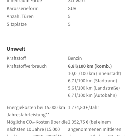
Innenraum Farbe
Schwarz
Karosserieform
SUV
Anzahl Türen
5
Sitzplätze
5
Umwelt
Kraftstoff
Benzin
Kraftstoffverbrauch
6,8
l/100 km
(komb.)
10,0
l/100 km
(Innenstadt)
6,7
l/100 km
(Stadtrand)
5,6
l/100 km
(Landstraße)
6,7
l/100 km
(Autobahn)
Energiekosten bei 15.000 km
1.774,80 €/Jahr
Jahresfahrleistung**
Mögliche CO₂-Kosten über die
2.952,75 € (bei einem
nächsten 10 Jahre (15.000
angenommenen mittleren