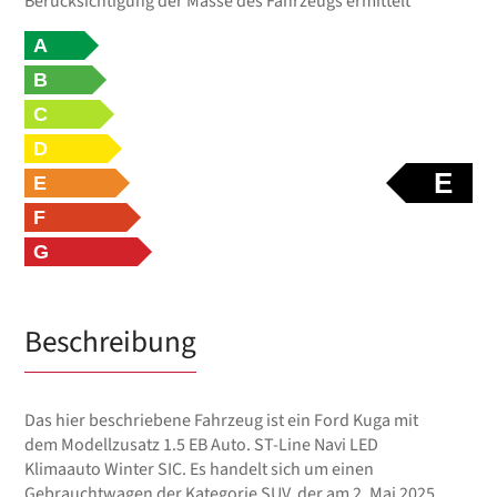
Berücksichtigung der Masse des Fahrzeugs ermittelt
A
B
C
D
E
E
F
G
Beschreibung
Das hier beschriebene Fahrzeug ist ein Ford Kuga mit
dem Modellzusatz 1.5 EB Auto. ST-Line Navi LED
Klimaauto Winter SIC. Es handelt sich um einen
Gebrauchtwagen der Kategorie SUV, der am 2. Mai 2025