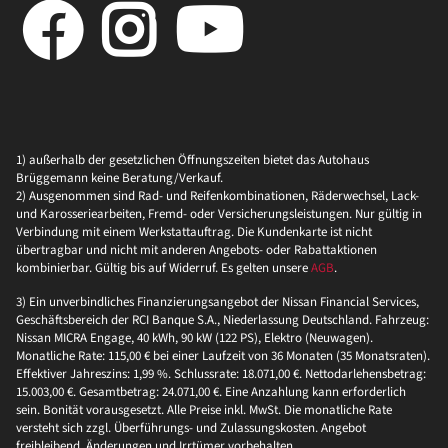
1) außerhalb der gesetzlichen Öffnungszeiten bietet das Autohaus
Brüggemann keine Beratung/Verkauf.
2) Ausgenommen sind Rad- und Reifenkombinationen, Räderwechsel, Lack-
und Karosseriearbeiten, Fremd- oder Versicherungsleistungen. Nur gültig in
Verbindung mit einem Werkstattauftrag. Die Kundenkarte ist nicht
übertragbar und nicht mit anderen Angebots- oder Rabattaktionen
kombinierbar. Gültig bis auf Widerruf. Es gelten unsere
AGB
.
3) Ein unverbindliches Finanzierungsangebot der Nissan Financial Services,
Geschäftsbereich der RCI Banque S.A., Niederlassung Deutschland. Fahrzeug:
Nissan MICRA Engage, 40 kWh, 90 kW (122 PS), Elektro (Neuwagen).
Monatliche Rate: 115,00 € bei einer Laufzeit von 36 Monaten (35 Monatsraten).
Effektiver Jahreszins: 1,99 %. Schlussrate: 18.071,00 €. Nettodarlehensbetrag:
15.003,00 €. Gesamtbetrag: 24.071,00 €. Eine Anzahlung kann erforderlich
sein. Bonität vorausgesetzt. Alle Preise inkl. MwSt. Die monatliche Rate
versteht sich zzgl. Überführungs- und Zulassungskosten. Angebot
freibleibend, Änderungen und Irrtümer vorbehalten.