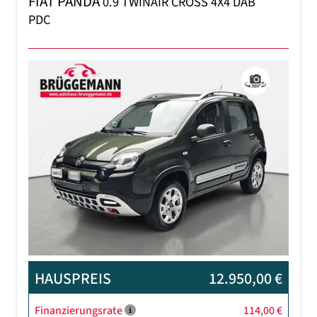
FIAT PANDA
0.9 TWINAIR CROSS 4X4 DAB
PDC
Previous
Next
HAUSPREIS
12.950,00 €
Finanzierungsrate
114,00 €