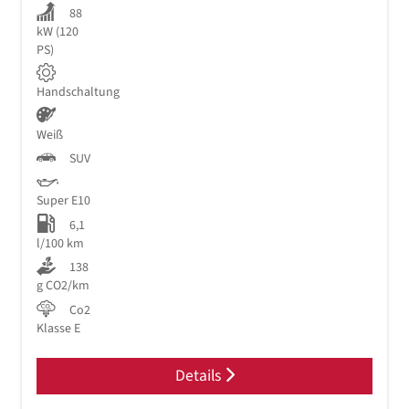
88
kW (120
PS)
Handschaltung
Weiß
SUV
Super E10
6,1
l/100 km
138
g CO2/km
Co2
Klasse E
Details