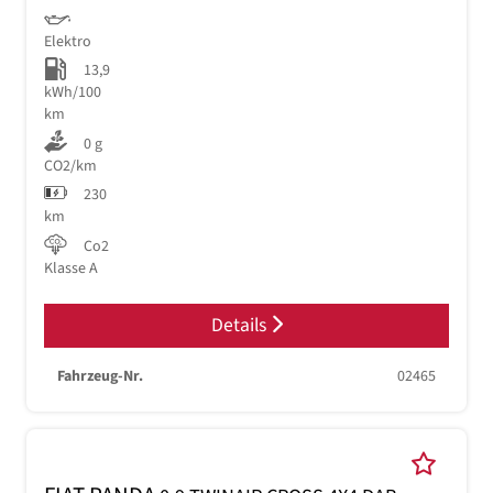
Elektro
13,9
kWh/100
km
0 g
CO2/km
230
km
Co2
Klasse A
Details
Fahrzeug-Nr.
02465