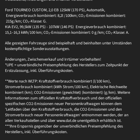
Ford TOURNEO CUSTOM, 2,0 EB 125kW (170 PS), Automatik,
Energieverbrauch kombiniert: 8,2l /100km; CO₂-Emissionen kombiniert:
215g/km; CO₂-Klasse: G.
KIA EV2, 99,5kW (135 PS) - 107kW (146 PS) Energieverbrauch kombiniert:
15,1–16,3 kWh/100 km; CO₂-Emissionen kombiniert: 0 g/km; CO₂-Klasse: A.
Alle gezeigten Fahrzeuge sind beispielhaft und beinhalten unter Umständen
kostenpflichtige Sonderausstattungen.
Änderungen, Zwischenverkauf und Irrtümer vorbehalten!
*UPE = unverbindliche Preisempfehlung des Herstellers zum Zeitpunkt der
Erstzulassung, inkl. Überführungskosten.
**Werte nach WLTP: Kraftstoffverbrauch kombiniert (l/100 km),
Stromverbrauch kombiniert (kWh Strom/100 km), Elektrische Reichweite
kombiniert (km); CO2-Emissionen (gewichtet) (kombiniert) (g/km). Weitere
Informationen zum offiziellen Kraftstoffverbrauch und den offiziellen
spezifischen CO2-Emissionen neuer Personenkraftwagen können dem
'Leitfaden über den Kraftstoffverbrauch, die CO2-Emissionen und den
Stromverbrauch neuer Personenkraftwagen' entnommen werden, der an
allen Verkaufsstellen und über www.dat.de unentgeltlich erhältlich ist.
***Ihre Ersparnis gegenüber der unverbindlichen Preisempfehlung des
Herstellers, inkl. Überführungskosten.