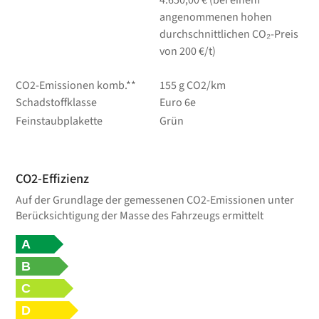
angenommenen hohen
durchschnittlichen CO₂-Preis
von 200 €/t)
CO2-Emissionen komb.**
155 g CO2/km
Schadstoffklasse
Euro 6e
Feinstaubplakette
Grün
CO2-Effizienz
Auf der Grundlage der gemessenen CO2-Emissionen unter
Berücksichtigung der Masse des Fahrzeugs ermittelt
A
B
C
D