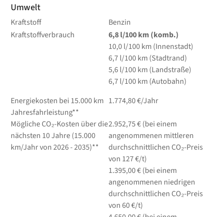
Umwelt
Kraftstoff
Benzin
Kraftstoffverbrauch
6,8
l/100 km
(komb.)
10,0
l/100 km
(Innenstadt)
6,7
l/100 km
(Stadtrand)
5,6
l/100 km
(Landstraße)
6,7
l/100 km
(Autobahn)
Energiekosten bei 15.000 km
1.774,80 €/Jahr
Jahresfahrleistung**
Mögliche CO₂-Kosten über die
2.952,75 € (bei einem
nächsten 10 Jahre (15.000
angenommenen mittleren
km/Jahr von 2026 - 2035)**
durchschnittlichen CO₂-Preis
von 127 €/t)
1.395,00 € (bei einem
angenommenen niedrigen
durchschnittlichen CO₂-Preis
von 60 €/t)
4.650,00 € (bei einem