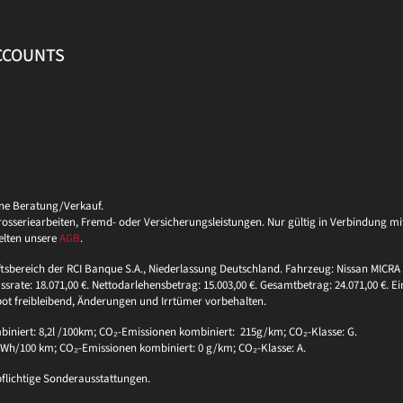
ACCOUNTS
ine Beratung/Verkauf.
eriearbeiten, Fremd- oder Versicherungsleistungen. Nur gültig in Verbindung mit 
elten unsere
AGB
.
ftsbereich der RCI Banque S.A., Niederlassung Deutschland. Fahrzeug: Nissan MICRA 
ssrate: 18.071,00 €. Nettodarlehensbetrag: 15.003,00 €. Gesamtbetrag: 24.071,00 €. Ei
bot freibleibend, Änderungen und Irrtümer vorbehalten.
niert: 8,2l /100km; CO₂-Emissionen kombiniert: 215g/km; CO₂-Klasse: G.
 kWh/100 km; CO₂-Emissionen kombiniert: 0 g/km; CO₂-Klasse: A.
pflichtige Sonderausstattungen.