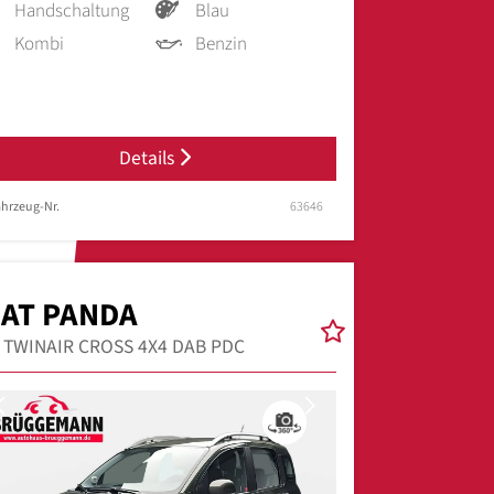
Handschaltung
Blau
Kombi
Benzin
Details
hrzeug-Nr.
63646
IAT PANDA
9 TWINAIR CROSS 4X4 DAB PDC
Previous
Next