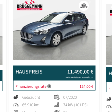
Previous
Next
Next
HAUSPREIS
11.490,00 €
H
€
Mehrwertsteuer ausweisbar
Finanzierungsrate
124,00 €
€
F
Gebraucht
07/2020
65.910 km
74 kW (101 PS)