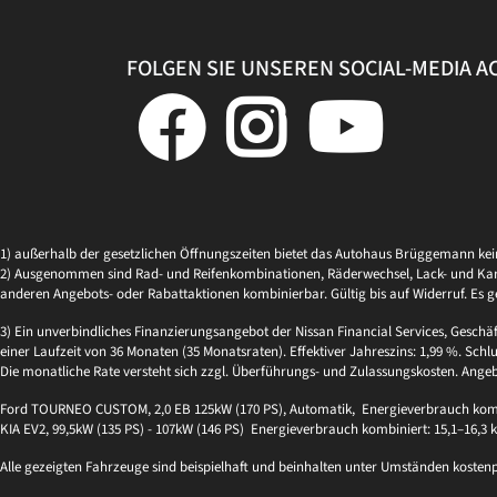
FOLGEN SIE UNSEREN SOCIAL-MEDIA 
1) außerhalb der gesetzlichen Öffnungszeiten bietet das Autohaus Brüggemann ke
2) Ausgenommen sind Rad- und Reifenkombinationen, Räderwechsel, Lack- und Kaross
anderen Angebots- oder Rabattaktionen kombinierbar. Gültig bis auf Widerruf. Es g
3) Ein unverbindliches Finanzierungsangebot der Nissan Financial Services, Geschä
einer Laufzeit von 36 Monaten (35 Monatsraten). Effektiver Jahreszins: 1,99 %. Schlu
Die monatliche Rate versteht sich zzgl. Überführungs- und Zulassungskosten. Ange
Ford TOURNEO CUSTOM, 2,0 EB 125kW (170 PS), Automatik, Energieverbrauch kombi
KIA EV2, 99,5kW (135 PS) - 107kW (146 PS) Energieverbrauch kombiniert: 15,1–16,3
Alle gezeigten Fahrzeuge sind beispielhaft und beinhalten unter Umständen kosten