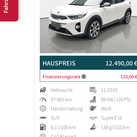
HAUSPREIS
12.490,00 
Finanzierungsrate
133,00 
Gebraucht
11/2019
97.065 km
88 kW (120 PS)
Handschaltung
Weiß
SUV
Super E10
6,1 l/100 km
138 g CO2/km
Co2 Klasse E