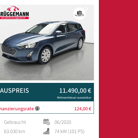
Previous
Next
AUSPREIS
11.490,00 €
Mehrwertsteuer ausweisbar
inanzierungsrate
124,00 €
Gebraucht
06/2020
63.030 km
74 kW (101 PS)