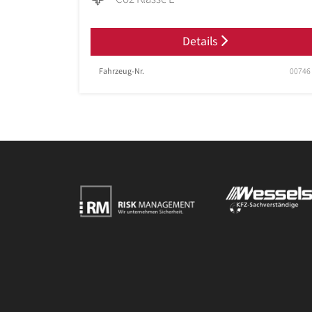
Details
Fahrzeug-Nr.
00746