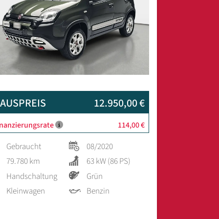
AUSPREIS
12.950,00 €
inanzierungsrate
114,00 €
Gebraucht
08/2020
79.780 km
63 kW (86 PS)
Handschaltung
Grün
Kleinwagen
Benzin