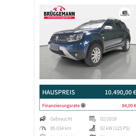
Previous
HAUSPREIS
10.490,00 
Finanzierungsrate
84,00 
Gebraucht
02/2018
85.034 km
92 kW (125 PS)