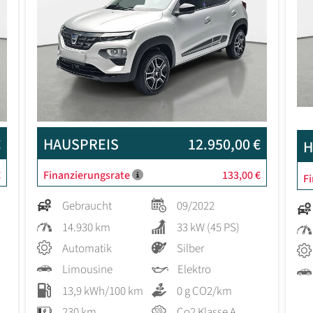
€
HAUSPREIS
12.950,00 €
H
€
Finanzierungsrate
133,00 €
F
Gebraucht
09/2022
14.930 km
33 kW (45 PS)
Automatik
Silber
Limousine
Elektro
13,9 kWh/100 km
0 g CO2/km
230 km
Co2 Klasse A