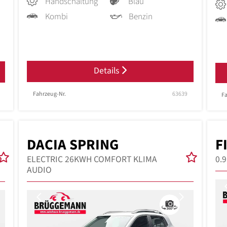
Handschaltung
Blau
Kombi
Benzin
Details
Fahrzeug-Nr.
63639
Fa
DACIA SPRING
F
ELECTRIC 26KWH COMFORT KLIMA
0.
AUDIO
Next
Previous
Next