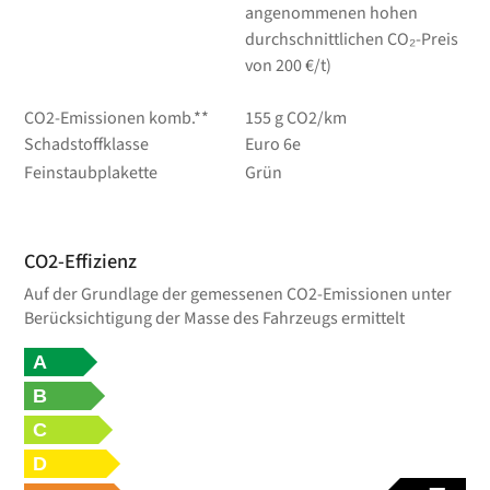
angenommenen hohen
durchschnittlichen CO₂-Preis
von 200 €/t)
CO2-Emissionen komb.**
155 g CO2/km
Schadstoffklasse
Euro 6e
Feinstaubplakette
Grün
CO2-Effizienz
Auf der Grundlage der gemessenen CO2-Emissionen unter
Berücksichtigung der Masse des Fahrzeugs ermittelt
A
B
C
D