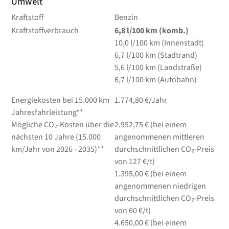
Umwelt
Kraftstoff
Benzin
Kraftstoffverbrauch
6,8
l/100 km
(komb.)
10,0
l/100 km
(Innenstadt)
6,7
l/100 km
(Stadtrand)
5,6
l/100 km
(Landstraße)
6,7
l/100 km
(Autobahn)
Energiekosten bei 15.000 km
1.774,80 €/Jahr
Jahresfahrleistung**
Mögliche CO₂-Kosten über die
2.952,75 € (bei einem
nächsten 10 Jahre (15.000
angenommenen mittleren
km/Jahr von 2026 - 2035)**
durchschnittlichen CO₂-Preis
von 127 €/t)
1.395,00 € (bei einem
angenommenen niedrigen
durchschnittlichen CO₂-Preis
von 60 €/t)
4.650,00 € (bei einem