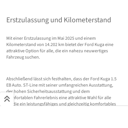
Erstzulassung und Kilometerstand
Mit einer Erstzulassung im Mai 2025 und einem
Kilometerstand von 14.202 km bietet der Ford Kuga eine
attraktive Option für alle, die ein nahezu neuwertiges
Fahrzeug suchen.
Abschließend lässt sich festhalten, dass der Ford Kuga 1.5
EB Auto. ST-Line mit seiner umfangreichen Ausstattung,
der hohen Sicherheitsausstattung und dem
komfortablen Fahrerlebnis eine attraktive Wahl für alle
ist, die ein leistungsfähiges und gleichzeitig komfortables
Fahrzeug suchen.
Schnell ans Ziel
Der Beschreibungstext wurde KI-generiert.
Start + Bilder
Ausstattung
Details
Beschreibung