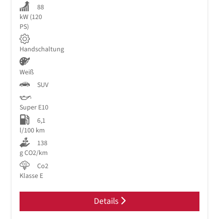
88
kW (120
PS)
Handschaltung
Weiß
SUV
Super E10
6,1
l/100 km
138
g CO2/km
Co2
Klasse E
Details