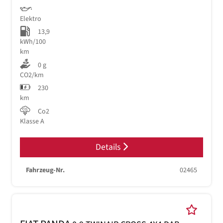
Elektro
13,9
kWh/100
km
0 g
CO2/km
230
km
Co2
Klasse A
Details
Fahrzeug-Nr.
02465