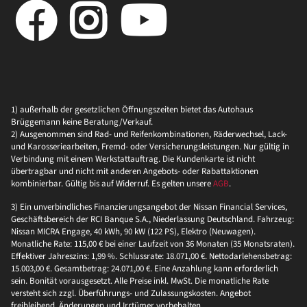
1) außerhalb der gesetzlichen Öffnungszeiten bietet das Autohaus
Brüggemann keine Beratung/Verkauf.
2) Ausgenommen sind Rad- und Reifenkombinationen, Räderwechsel, Lack-
und Karosseriearbeiten, Fremd- oder Versicherungsleistungen. Nur gültig in
Verbindung mit einem Werkstattauftrag. Die Kundenkarte ist nicht
übertragbar und nicht mit anderen Angebots- oder Rabattaktionen
kombinierbar. Gültig bis auf Widerruf. Es gelten unsere
AGB
.
3) Ein unverbindliches Finanzierungsangebot der Nissan Financial Services,
Geschäftsbereich der RCI Banque S.A., Niederlassung Deutschland. Fahrzeug:
Nissan MICRA Engage, 40 kWh, 90 kW (122 PS), Elektro (Neuwagen).
Monatliche Rate: 115,00 € bei einer Laufzeit von 36 Monaten (35 Monatsraten).
Effektiver Jahreszins: 1,99 %. Schlussrate: 18.071,00 €. Nettodarlehensbetrag:
15.003,00 €. Gesamtbetrag: 24.071,00 €. Eine Anzahlung kann erforderlich
sein. Bonität vorausgesetzt. Alle Preise inkl. MwSt. Die monatliche Rate
versteht sich zzgl. Überführungs- und Zulassungskosten. Angebot
freibleibend, Änderungen und Irrtümer vorbehalten.