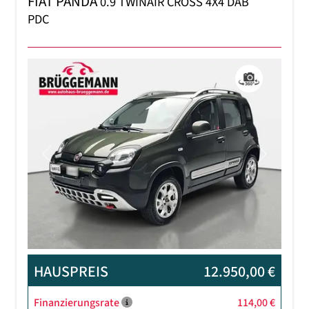
FIAT PANDA
0.9 TWINAIR CROSS 4X4 DAB
PDC
Previous
Next
HAUSPREIS
12.950,00 €
Finanzierungsrate
114,00 €