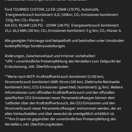
Ford TOURNEO CUSTOM, 2,0 EB 125kW (170 PS), Automatik,
Energieverbrauch kombiniert: 8,2l /100km; CO₂-Emissionen kombiniert:
215g/km; CO₂-Klasse: G.
KIA EV2, 99,5kW (135 PS) - 107kW (146 PS) Energieverbrauch kombiniert:
15,1–16,3 kWh/100 km; CO₂-Emissionen kombiniert: 0 g/km; CO₂-Klasse: A.
Alle gezeigten Fahrzeuge sind beispielhaft und beinhalten unter Umständen
kostenpflichtige Sonderausstattungen.
Änderungen, Zwischenverkauf und Irrtümer vorbehalten!
*UPE = unverbindliche Preisempfehlung des Herstellers zum Zeitpunkt der
Erstzulassung, inkl. Überführungskosten.
**Werte nach WLTP: Kraftstoffverbrauch kombiniert (l/100 km),
Stromverbrauch kombiniert (kWh Strom/100 km), Elektrische Reichweite
kombiniert (km); CO2-Emissionen (gewichtet) (kombiniert) (g/km). Weitere
Informationen zum offiziellen Kraftstoffverbrauch und den offiziellen
spezifischen CO2-Emissionen neuer Personenkraftwagen können dem
'Leitfaden über den Kraftstoffverbrauch, die CO2-Emissionen und den
Stromverbrauch neuer Personenkraftwagen' entnommen werden, der an
allen Verkaufsstellen und über www.dat.de unentgeltlich erhältlich ist.
***Ihre Ersparnis gegenüber der unverbindlichen Preisempfehlung des
Herstellers, inkl. Überführungskosten.