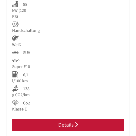
88
kW (120
PS)
Handschaltung
Weiß
SUV
Super E10
6,1
l/100 km
138
g CO2/km
Co2
Klasse E
Details