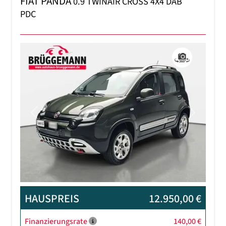
FIAT PANDA
0.9 TWINAIR CROSS 4X4 DAB
PDC
Previous
Next
HAUSPREIS
12.950,00 €
Finanzierungsrate
140,00 €