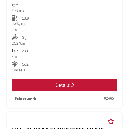
Elektro
13,9
kWh/100
km
0 g
CO2/km
230
km
Co2
Klasse A
Details
Fahrzeug-Nr.
02465