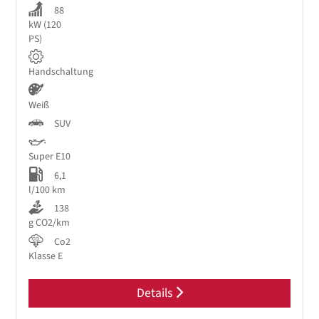
88
kW (120
PS)
Handschaltung
Weiß
SUV
Super E10
6,1
l/100 km
138
g CO2/km
Co2
Klasse E
Details