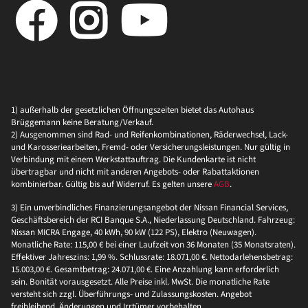
1) außerhalb der gesetzlichen Öffnungszeiten bietet das Autohaus
Brüggemann keine Beratung/Verkauf.
2) Ausgenommen sind Rad- und Reifenkombinationen, Räderwechsel, Lack-
und Karosseriearbeiten, Fremd- oder Versicherungsleistungen. Nur gültig in
Verbindung mit einem Werkstattauftrag. Die Kundenkarte ist nicht
übertragbar und nicht mit anderen Angebots- oder Rabattaktionen
kombinierbar. Gültig bis auf Widerruf. Es gelten unsere
AGB
.
3) Ein unverbindliches Finanzierungsangebot der Nissan Financial Services,
Geschäftsbereich der RCI Banque S.A., Niederlassung Deutschland. Fahrzeug:
Nissan MICRA Engage, 40 kWh, 90 kW (122 PS), Elektro (Neuwagen).
Monatliche Rate: 115,00 € bei einer Laufzeit von 36 Monaten (35 Monatsraten).
Effektiver Jahreszins: 1,99 %. Schlussrate: 18.071,00 €. Nettodarlehensbetrag:
15.003,00 €. Gesamtbetrag: 24.071,00 €. Eine Anzahlung kann erforderlich
sein. Bonität vorausgesetzt. Alle Preise inkl. MwSt. Die monatliche Rate
versteht sich zzgl. Überführungs- und Zulassungskosten. Angebot
freibleibend, Änderungen und Irrtümer vorbehalten.