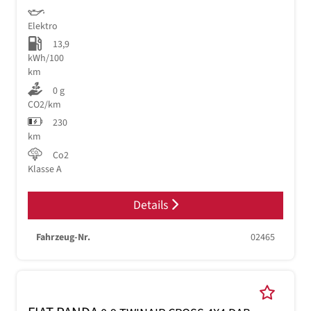
Elektro
13,9
kWh/100
km
0 g
CO2/km
230
km
Co2
Klasse A
Details
Fahrzeug-Nr.
02465