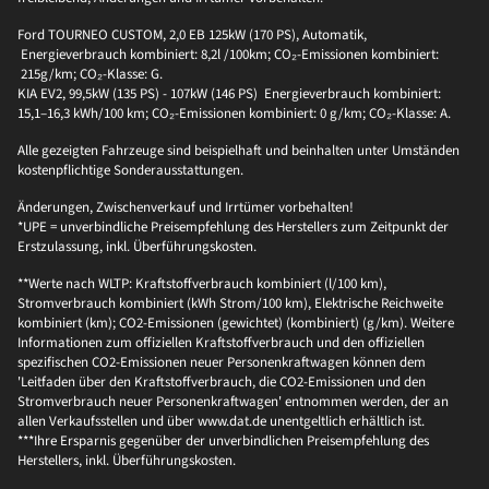
Ford TOURNEO CUSTOM, 2,0 EB 125kW (170 PS), Automatik,
Energieverbrauch kombiniert: 8,2l /100km; CO₂-Emissionen kombiniert:
215g/km; CO₂-Klasse: G.
KIA EV2, 99,5kW (135 PS) - 107kW (146 PS) Energieverbrauch kombiniert:
15,1–16,3 kWh/100 km; CO₂-Emissionen kombiniert: 0 g/km; CO₂-Klasse: A.
Alle gezeigten Fahrzeuge sind beispielhaft und beinhalten unter Umständen
kostenpflichtige Sonderausstattungen.
Änderungen, Zwischenverkauf und Irrtümer vorbehalten!
*UPE = unverbindliche Preisempfehlung des Herstellers zum Zeitpunkt der
Erstzulassung, inkl. Überführungskosten.
**Werte nach WLTP: Kraftstoffverbrauch kombiniert (l/100 km),
Stromverbrauch kombiniert (kWh Strom/100 km), Elektrische Reichweite
kombiniert (km); CO2-Emissionen (gewichtet) (kombiniert) (g/km). Weitere
Informationen zum offiziellen Kraftstoffverbrauch und den offiziellen
spezifischen CO2-Emissionen neuer Personenkraftwagen können dem
'Leitfaden über den Kraftstoffverbrauch, die CO2-Emissionen und den
Stromverbrauch neuer Personenkraftwagen' entnommen werden, der an
allen Verkaufsstellen und über www.dat.de unentgeltlich erhältlich ist.
***Ihre Ersparnis gegenüber der unverbindlichen Preisempfehlung des
Herstellers, inkl. Überführungskosten.