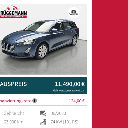
Previous
Next
AUSPREIS
11.490,00 €
Mehrwertsteuer ausweisbar
inanzierungsrate
124,00 €
Gebraucht
06/2020
63.030 km
74 kW (101 PS)