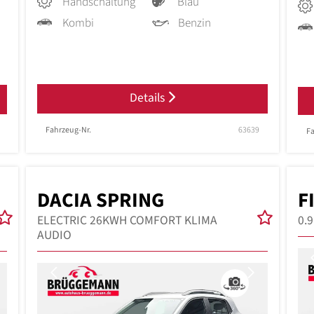
Handschaltung
Blau
Kombi
Benzin
Details
Fahrzeug-Nr.
63639
Fa
DACIA SPRING
F
ELECTRIC 26KWH COMFORT KLIMA
0.
AUDIO
Next
Previous
Next