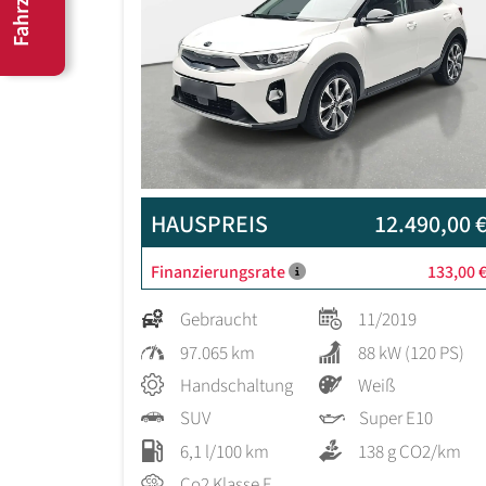
HAUSPREIS
12.490,00 
Finanzierungsrate
133,00 
Gebraucht
11/2019
97.065 km
88 kW (120 PS)
Handschaltung
Weiß
SUV
Super E10
6,1 l/100 km
138 g CO2/km
Co2 Klasse E