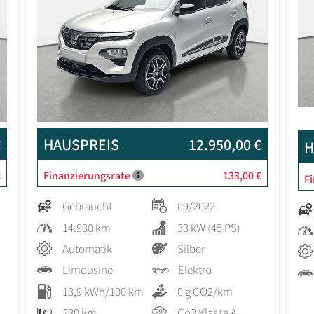
€
HAUSPREIS
12.950,00 €
H
€
Finanzierungsrate
133,00 €
F
Gebraucht
09/2022
14.930 km
33 kW (45 PS)
Automatik
Silber
Limousine
Elektro
13,9 kWh/100 km
0 g CO2/km
230 km
Co2 Klasse A