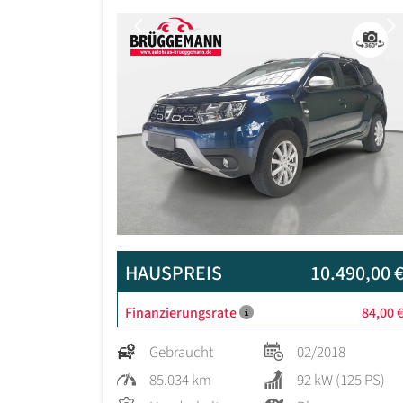
Previous
HAUSPREIS
10.490,00 
Finanzierungsrate
84,00 
Gebraucht
02/2018
85.034 km
92 kW (125 PS)