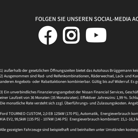
FOLGEN SIE UNSEREN SOCIAL-MEDIA 
1) außerhalb der gesetzlichen Öffnungszeiten bietet das Autohaus Brüggemann ke
2) Ausgenommen sind Rad- und Reifenkombinationen, Räderwechsel, Lack- und Kaross
anderen Angebots- oder Rabattaktionen kombinierbar. Gültig bis auf Widerruf. Es g
3) Ein unverbindliches Finanzierungsangebot der Nissan Financial Services, Geschä
einer Laufzeit von 36 Monaten (35 Monatsraten). Effektiver Jahreszins: 1,99 %. Schlu
Die monatliche Rate versteht sich zzgl. Überführungs- und Zulassungskosten. Ange
Ford TOURNEO CUSTOM, 2,0 EB 125kW (170 PS), Automatik, Energieverbrauch kombi
KIA EV2, 99,5kW (135 PS) - 107kW (146 PS) Energieverbrauch kombiniert: 15,1–16,3
Alle gezeigten Fahrzeuge sind beispielhaft und beinhalten unter Umständen kosten