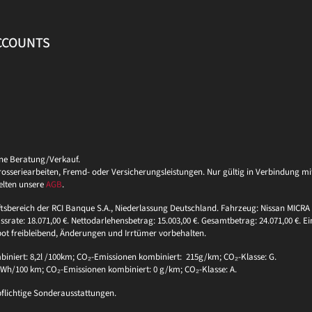
ACCOUNTS
ine Beratung/Verkauf.
eriearbeiten, Fremd- oder Versicherungsleistungen. Nur gültig in Verbindung mit 
elten unsere
AGB
.
ftsbereich der RCI Banque S.A., Niederlassung Deutschland. Fahrzeug: Nissan MICRA 
ssrate: 18.071,00 €. Nettodarlehensbetrag: 15.003,00 €. Gesamtbetrag: 24.071,00 €. Ei
bot freibleibend, Änderungen und Irrtümer vorbehalten.
niert: 8,2l /100km; CO₂-Emissionen kombiniert: 215g/km; CO₂-Klasse: G.
 kWh/100 km; CO₂-Emissionen kombiniert: 0 g/km; CO₂-Klasse: A.
pflichtige Sonderausstattungen.