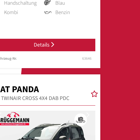
Handschaltung
Blau
Kombi
Benzin
Details
hrzeug-Nr.
63646
IAT PANDA
9 TWINAIR CROSS 4X4 DAB PDC
Previous
Next