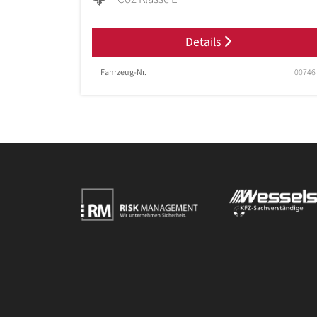
Details
Fahrzeug-Nr.
00746