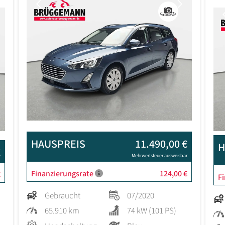
Previous
Next
Next
HAUSPREIS
11.490,00 €
H
€
Mehrwertsteuer ausweisbar
Finanzierungsrate
124,00 €
€
F
Gebraucht
07/2020
65.910 km
74 kW (101 PS)