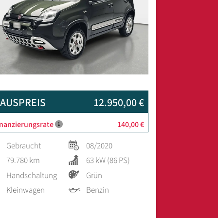
AUSPREIS
12.950,00 €
inanzierungsrate
140,00 €
Gebraucht
08/2020
79.780 km
63 kW (86 PS)
Handschaltung
Grün
Kleinwagen
Benzin