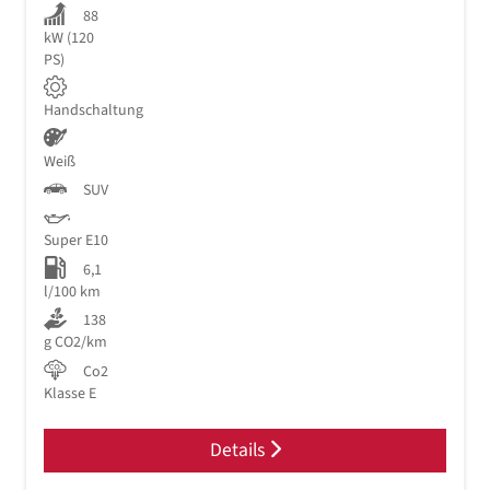
88
kW (120
PS)
Handschaltung
Weiß
SUV
Super E10
6,1
l/100 km
138
g CO2/km
Co2
Klasse E
Details