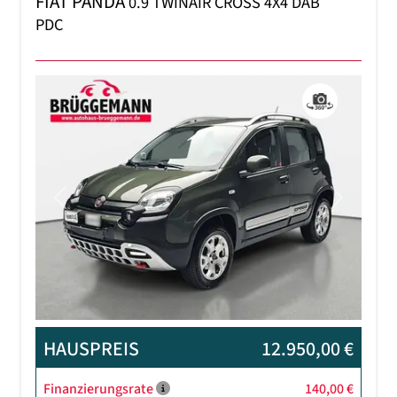
FIAT PANDA
0.9 TWINAIR CROSS 4X4 DAB
PDC
Previous
Next
HAUSPREIS
12.950,00 €
Finanzierungsrate
140,00 €