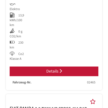
Elektro
13,9
kWh/100
km
0 g
CO2/km
230
km
Co2
Klasse A
Details
Fahrzeug-Nr.
02465