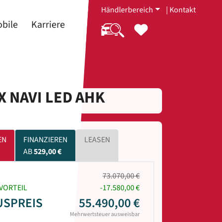
Händlerbereich
|
Kontakt
bile
Karriere
X NAVI LED AHK
EN
FINANZIEREN
LEASEN
AB
529,00 €
73.070,00 €
VORTEIL
-17.580,00 €
USPREIS
55.490,00 €
Mehrwertsteuer ausweisbar