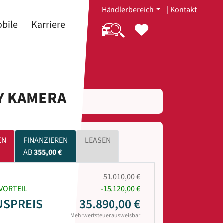
Händlerbereich
|
Kontakt
bile
Karriere
RY KAMERA
EN
FINANZIEREN
LEASEN
AB
355,00 €
51.010,00 €
VORTEIL
-15.120,00 €
USPREIS
35.890,00 €
Mehrwertsteuer ausweisbar