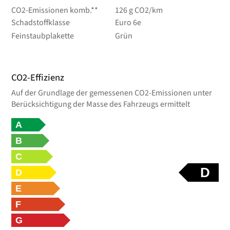
CO2-Emissionen komb.**
126 g CO2/km
Schadstoffklasse
Euro 6e
Feinstaubplakette
Grün
CO2-Effizienz
Auf der Grundlage der gemessenen CO2-Emissionen unter
Berücksichtigung der Masse des Fahrzeugs ermittelt
A
B
C
D
D
E
F
G