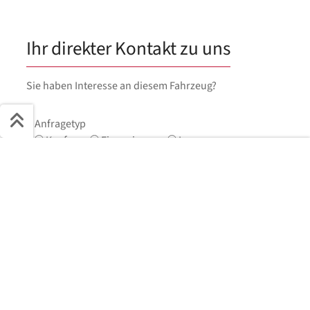
Ihr direkter Kontakt zu uns
Sie haben Interesse an diesem Fahrzeug?
Anfragetyp
Kaufen
Finanzieren
Leasen
Schnell ans Ziel
Vorname
*
Start + Bilder
Ausstattung
Details
Beschreibung
Jetzt anfragen
Nachname
*
E-Mail
*