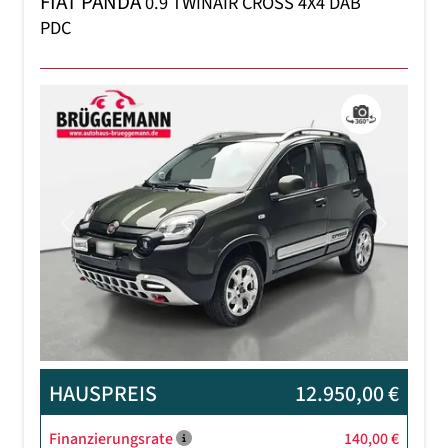
FIAT PANDA
0.9 TWINAIR CROSS 4X4 DAB
PDC
Previous
Next
HAUSPREIS
12.950,00 €
Finanzierungsrate
140,00 €