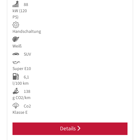
88
kW (120
PS)
Handschaltung
Weiß
SUV
Super E10
6,1
l/100 km
138
g CO2/km
Co2
Klasse E
Details