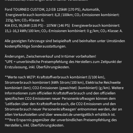
Ford TOURNEO CUSTOM, 2,0 EB 125kW (170 PS), Automatik,
Energieverbrauch kombiniert: 8,2l /100km; CO₂-Emissionen kombiniert:
215g/km; CO₂-Klasse: G.
KIA EV2, 99,5kW (135 PS) - 107kW (146 PS) Energieverbrauch kombiniert:
15,1–16,3 kWh/100 km; CO₂-Emissionen kombiniert: 0 g/km; CO₂-Klasse: A.
Alle gezeigten Fahrzeuge sind beispielhaft und beinhalten unter Umständen
kostenpflichtige Sonderausstattungen.
Änderungen, Zwischenverkauf und Irrtümer vorbehalten!
*UPE = unverbindliche Preisempfehlung des Herstellers zum Zeitpunkt der
Erstzulassung, inkl. Überführungskosten.
**Werte nach WLTP: Kraftstoffverbrauch kombiniert (l/100 km),
Stromverbrauch kombiniert (kWh Strom/100 km), Elektrische Reichweite
kombiniert (km); CO2-Emissionen (gewichtet) (kombiniert) (g/km). Weitere
Informationen zum offiziellen Kraftstoffverbrauch und den offiziellen
spezifischen CO2-Emissionen neuer Personenkraftwagen können dem
'Leitfaden über den Kraftstoffverbrauch, die CO2-Emissionen und den
Stromverbrauch neuer Personenkraftwagen' entnommen werden, der an
allen Verkaufsstellen und über www.dat.de unentgeltlich erhältlich ist.
***Ihre Ersparnis gegenüber der unverbindlichen Preisempfehlung des
Herstellers, inkl. Überführungskosten.