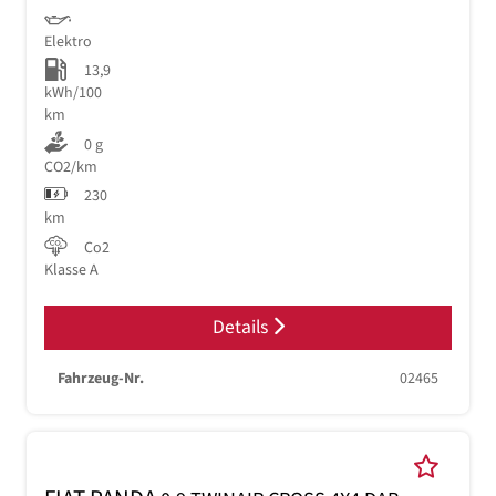
Elektro
13,9
kWh/100
km
0 g
CO2/km
230
km
Co2
Klasse A
Details
Fahrzeug-Nr.
02465