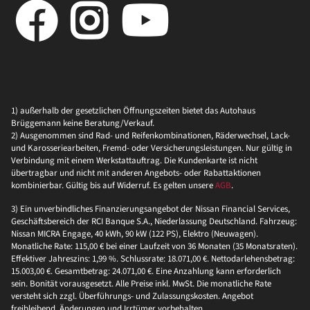
1) außerhalb der gesetzlichen Öffnungszeiten bietet das Autohaus
Brüggemann keine Beratung/Verkauf.
2) Ausgenommen sind Rad- und Reifenkombinationen, Räderwechsel, Lack-
und Karosseriearbeiten, Fremd- oder Versicherungsleistungen. Nur gültig in
Verbindung mit einem Werkstattauftrag. Die Kundenkarte ist nicht
übertragbar und nicht mit anderen Angebots- oder Rabattaktionen
kombinierbar. Gültig bis auf Widerruf. Es gelten unsere
AGB
.
3) Ein unverbindliches Finanzierungsangebot der Nissan Financial Services,
Geschäftsbereich der RCI Banque S.A., Niederlassung Deutschland. Fahrzeug:
Nissan MICRA Engage, 40 kWh, 90 kW (122 PS), Elektro (Neuwagen).
Monatliche Rate: 115,00 € bei einer Laufzeit von 36 Monaten (35 Monatsraten).
Effektiver Jahreszins: 1,99 %. Schlussrate: 18.071,00 €. Nettodarlehensbetrag:
15.003,00 €. Gesamtbetrag: 24.071,00 €. Eine Anzahlung kann erforderlich
sein. Bonität vorausgesetzt. Alle Preise inkl. MwSt. Die monatliche Rate
versteht sich zzgl. Überführungs- und Zulassungskosten. Angebot
freibleibend, Änderungen und Irrtümer vorbehalten.