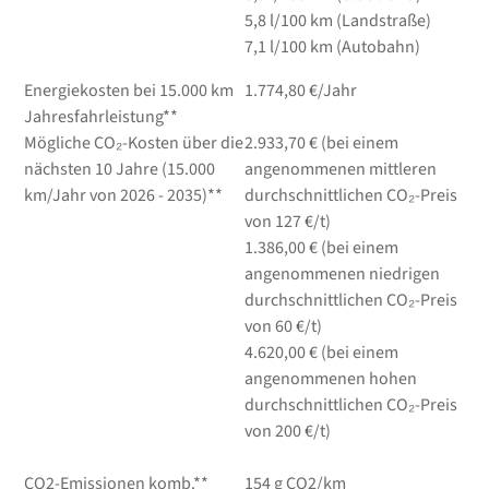
5,8
l/100 km
(Landstraße)
7,1
l/100 km
(Autobahn)
Energiekosten bei 15.000 km
1.774,80 €/Jahr
Jahresfahrleistung**
Mögliche CO₂-Kosten über die
2.933,70 € (bei einem
nächsten 10 Jahre (15.000
angenommenen mittleren
km/Jahr von 2026 - 2035)**
durchschnittlichen CO₂-Preis
von 127 €/t)
1.386,00 € (bei einem
angenommenen niedrigen
durchschnittlichen CO₂-Preis
von 60 €/t)
4.620,00 € (bei einem
angenommenen hohen
durchschnittlichen CO₂-Preis
von 200 €/t)
CO2-Emissionen komb.**
154 g CO2/km