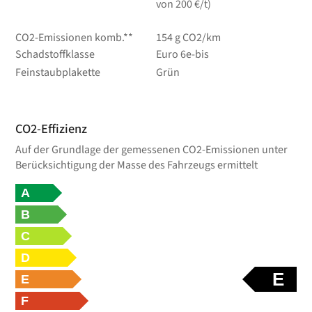
von 200 €/t)
CO2-Emissionen komb.**
154 g CO2/km
Schadstoffklasse
Euro 6e-bis
Feinstaubplakette
Grün
CO2-Effizienz
Auf der Grundlage der gemessenen CO2-Emissionen unter
Berücksichtigung der Masse des Fahrzeugs ermittelt
A
B
C
D
E
E
F