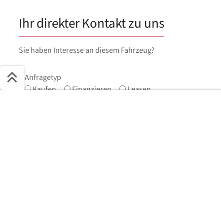
Ihr direkter Kontakt zu uns
Sie haben Interesse an diesem Fahrzeug?
Anfragetyp
Kaufen
Finanzieren
Leasen
Schnell ans Ziel
Vorname
*
Start + Bilder
Ausstattung
Details
Beschreibung
Jetzt anfragen
Nachname
*
E-Mail
*
Telefonnummer