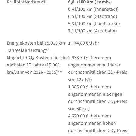
Kraftstoffverbrauch
6,8
l/100 km
(komb.)
8,4
l/100 km
(Innenstadt)
6,5
l/100 km
(Stadtrand)
5,8
l/100 km
(Landstraße)
7,1
l/100 km
(Autobahn)
Energiekosten bei 15.000 km
1.774,80 €/Jahr
Jahresfahrleistung**
Mögliche CO₂-Kosten über die
2.933,70 € (bei einem
nächsten 10 Jahre (15.000
angenommenen mittleren
km/Jahr von 2026 - 2035)**
durchschnittlichen CO₂-Preis
von 127 €/t)
1.386,00 € (bei einem
angenommenen niedrigen
durchschnittlichen CO₂-Preis
von 60 €/t)
4.620,00 € (bei einem
angenommenen hohen
durchschnittlichen CO₂-Preis