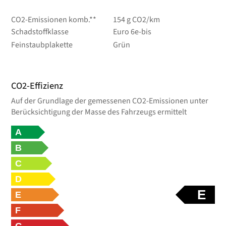
CO2-Emissionen komb.**
154 g CO2/km
Schadstoffklasse
Euro 6e-bis
Feinstaubplakette
Grün
CO2-Effizienz
Auf der Grundlage der gemessenen CO2-Emissionen unter
Berücksichtigung der Masse des Fahrzeugs ermittelt
A
B
C
D
E
E
F
G