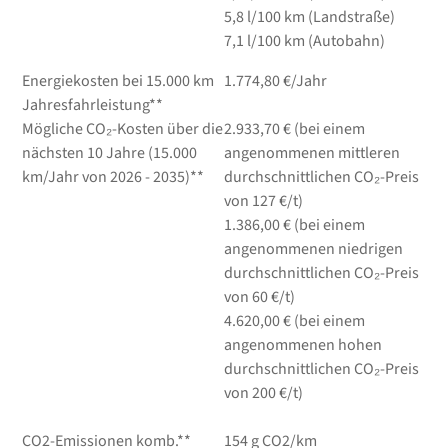
5,8
l/100 km
(Landstraße)
7,1
l/100 km
(Autobahn)
Energiekosten bei 15.000 km
1.774,80 €/Jahr
Jahresfahrleistung**
Mögliche CO₂-Kosten über die
2.933,70 € (bei einem
nächsten 10 Jahre (15.000
angenommenen mittleren
km/Jahr von 2026 - 2035)**
durchschnittlichen CO₂-Preis
von 127 €/t)
1.386,00 € (bei einem
angenommenen niedrigen
durchschnittlichen CO₂-Preis
von 60 €/t)
4.620,00 € (bei einem
angenommenen hohen
durchschnittlichen CO₂-Preis
von 200 €/t)
CO2-Emissionen komb.**
154 g CO2/km