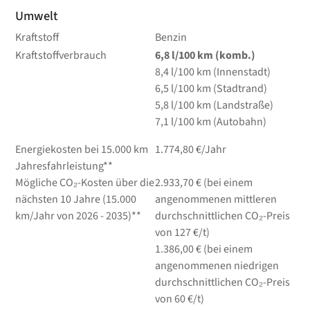
Umwelt
Kraftstoff
Benzin
Kraftstoffverbrauch
6,8
l/100 km
(komb.)
8,4
l/100 km
(Innenstadt)
6,5
l/100 km
(Stadtrand)
5,8
l/100 km
(Landstraße)
7,1
l/100 km
(Autobahn)
Energiekosten bei 15.000 km
1.774,80 €/Jahr
Jahresfahrleistung**
Mögliche CO₂-Kosten über die
2.933,70 € (bei einem
nächsten 10 Jahre (15.000
angenommenen mittleren
km/Jahr von 2026 - 2035)**
durchschnittlichen CO₂-Preis
von 127 €/t)
1.386,00 € (bei einem
angenommenen niedrigen
durchschnittlichen CO₂-Preis
von 60 €/t)