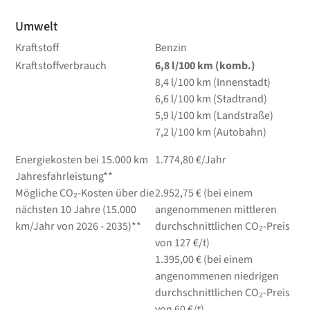
Umwelt
Kraftstoff
Benzin
Kraftstoffverbrauch
6,8
l/100 km
(komb.)
8,4
l/100 km
(Innenstadt)
6,6
l/100 km
(Stadtrand)
5,9
l/100 km
(Landstraße)
7,2
l/100 km
(Autobahn)
Energiekosten bei 15.000 km
1.774,80 €/Jahr
Jahresfahrleistung**
Mögliche CO₂-Kosten über die
2.952,75 € (bei einem
nächsten 10 Jahre (15.000
angenommenen mittleren
km/Jahr von 2026 - 2035)**
durchschnittlichen CO₂-Preis
von 127 €/t)
1.395,00 € (bei einem
angenommenen niedrigen
durchschnittlichen CO₂-Preis
von 60 €/t)