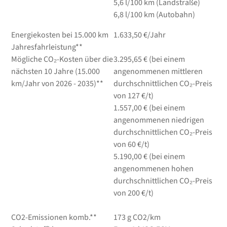
5,6
l/100 km
(Landstraße)
6,8
l/100 km
(Autobahn)
Energiekosten bei 15.000 km
1.633,50 €/Jahr
Jahresfahrleistung**
Mögliche CO₂-Kosten über die
3.295,65 € (bei einem
nächsten 10 Jahre (15.000
angenommenen mittleren
km/Jahr von 2026 - 2035)**
durchschnittlichen CO₂-Preis
von 127 €/t)
1.557,00 € (bei einem
angenommenen niedrigen
durchschnittlichen CO₂-Preis
von 60 €/t)
5.190,00 € (bei einem
angenommenen hohen
durchschnittlichen CO₂-Preis
von 200 €/t)
CO2-Emissionen komb.**
173 g CO2/km