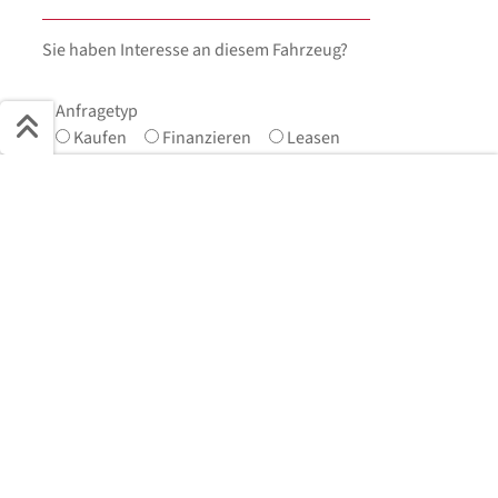
Sie haben Interesse an diesem Fahrzeug?
Anfragetyp
Kaufen
Finanzieren
Leasen
Schnell ans Ziel
Vorname
*
Start + Bilder
Ausstattung
Details
Beschreibung
Nachname
*
Jetzt anfragen
E-Mail
*
Telefonnummer