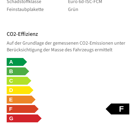
Schadstoffklasse
Euro 6d-ISC-FCM
Feinstaubplakette
Grün
CO2-Effizienz
Auf der Grundlage der gemessenen CO2-Emissionen unter
Berücksichtigung der Masse des Fahrzeugs ermittelt
A
B
C
D
E
F
F
G