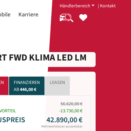
Händlerbereich
|
Kontakt
bile
Karriere
RT FWD KLIMA LED LM
EN
FINANZIEREN
LEASEN
AB
446,00 €
56.620,00 €
VORTEIL
-13.730,00 €
USPREIS
42.890,00 €
Mehrwertsteuer ausweisbar