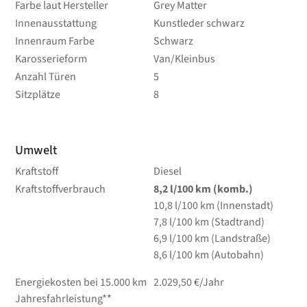
Farbe laut Hersteller
Grey Matter
Innenausstattung
Kunstleder schwarz
Innenraum Farbe
Schwarz
Karosserieform
Van/Kleinbus
Anzahl Türen
5
Sitzplätze
8
Umwelt
Kraftstoff
Diesel
Kraftstoffverbrauch
8,2
l/100 km
(komb.)
10,8
l/100 km
(Innenstadt)
7,8
l/100 km
(Stadtrand)
6,9
l/100 km
(Landstraße)
8,6
l/100 km
(Autobahn)
Energiekosten bei 15.000 km
2.029,50 €/Jahr
Jahresfahrleistung**