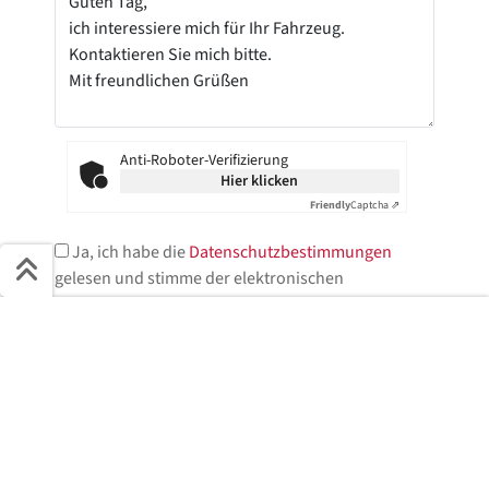
Anti-Roboter-Verifizierung
Hier klicken
Friendly
Captcha ⇗
Ja, ich habe die
Datenschutzbestimmungen
gelesen und stimme der elektronischen
Speicherung meiner Daten zu.*
Schnell ans Ziel
* = Pflichtfelder
Start + Bilder
Ausstattung
Details
Beschreibung
Jetzt anfragen
Jetzt anfragen!