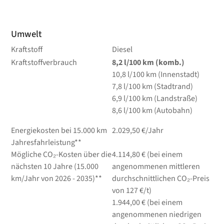
Umwelt
Kraftstoff
Diesel
Kraftstoffverbrauch
8,2
l/100 km
(komb.)
10,8
l/100 km
(Innenstadt)
7,8
l/100 km
(Stadtrand)
6,9
l/100 km
(Landstraße)
8,6
l/100 km
(Autobahn)
Energiekosten bei 15.000 km
2.029,50 €/Jahr
Jahresfahrleistung**
Mögliche CO₂-Kosten über die
4.114,80 € (bei einem
nächsten 10 Jahre (15.000
angenommenen mittleren
km/Jahr von 2026 - 2035)**
durchschnittlichen CO₂-Preis
von 127 €/t)
1.944,00 € (bei einem
angenommenen niedrigen