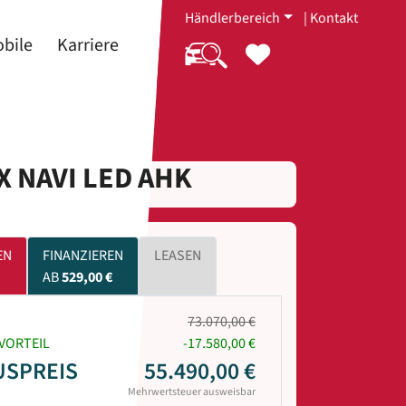
Händlerbereich
|
Kontakt
bile
Karriere
X NAVI LED AHK
EN
FINANZIEREN
LEASEN
AB
529,00 €
73.070,00 €
VORTEIL
-17.580,00 €
USPREIS
55.490,00 €
Mehrwertsteuer ausweisbar