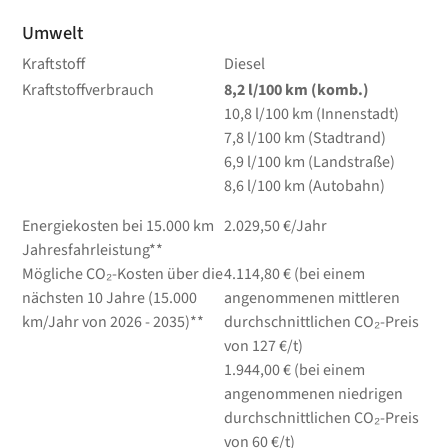
Umwelt
Kraftstoff
Diesel
Kraftstoffverbrauch
8,2
l/100 km
(komb.)
10,8
l/100 km
(Innenstadt)
7,8
l/100 km
(Stadtrand)
6,9
l/100 km
(Landstraße)
8,6
l/100 km
(Autobahn)
Energiekosten bei 15.000 km
2.029,50 €/Jahr
Jahresfahrleistung**
Mögliche CO₂-Kosten über die
4.114,80 € (bei einem
nächsten 10 Jahre (15.000
angenommenen mittleren
km/Jahr von 2026 - 2035)**
durchschnittlichen CO₂-Preis
von 127 €/t)
1.944,00 € (bei einem
angenommenen niedrigen
durchschnittlichen CO₂-Preis
von 60 €/t)