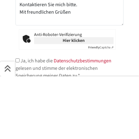
Anti-Roboter-Verifizierung
Hier klicken
Friendly
Captcha ⇗
Ja, ich habe die
Datenschutzbestimmungen
gelesen und stimme der elektronischen
Speicherung meiner Daten zu.*
Schnell ans Ziel
* = Pflichtfelder
Start + Bilder
Ausstattung
Details
Beschreibung
Jetzt anfragen
Jetzt anfragen!
Wir helfen Ihnen gerne weiter.