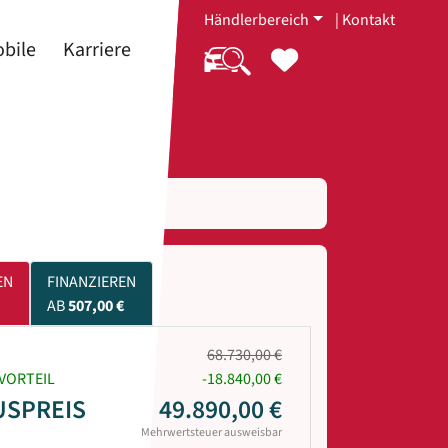
Händlerbereich
|
Kontakt
bile
Karriere
EN
FINANZIEREN
AB
507,00 €
68.730,00 €
VORTEIL
-18.840,00 €
USPREIS
49.890,00 €
Mehrwertsteuer ausweisbar