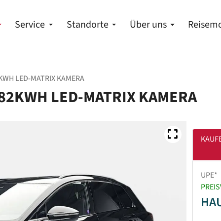
Service
Standorte
Über uns
Reisemo
82KWH LED-MATRIX KAMERA
E 82KWH LED-MATRIX KAMERA
KAUF
UPE*
PREIS
HA