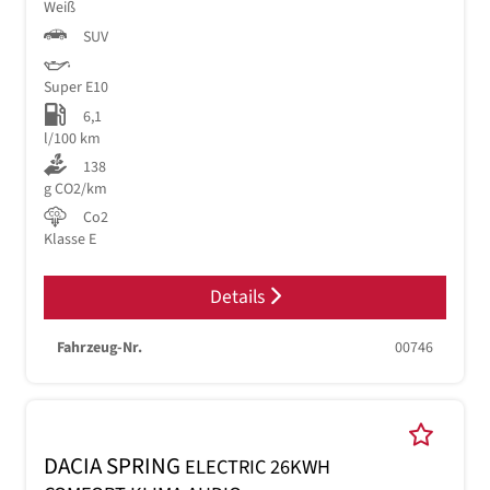
Weiß
SUV
Super E10
6,1
l/100 km
138
g CO2/km
Co2
Klasse E
Details
Fahrzeug-Nr.
00746
DACIA SPRING
ELECTRIC 26KWH