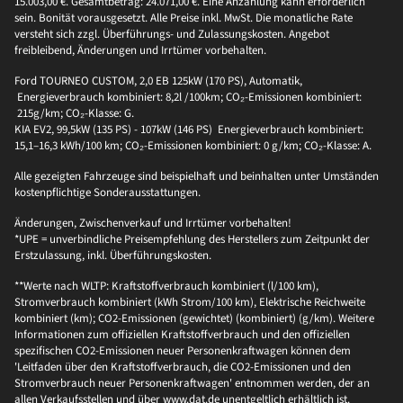
15.003,00 €. Gesamtbetrag: 24.071,00 €. Eine Anzahlung kann erforderlich
sein. Bonität vorausgesetzt. Alle Preise inkl. MwSt. Die monatliche Rate
versteht sich zzgl. Überführungs- und Zulassungskosten. Angebot
freibleibend, Änderungen und Irrtümer vorbehalten.
Ford TOURNEO CUSTOM, 2,0 EB 125kW (170 PS), Automatik,
Energieverbrauch kombiniert: 8,2l /100km; CO₂-Emissionen kombiniert:
215g/km; CO₂-Klasse: G.
KIA EV2, 99,5kW (135 PS) - 107kW (146 PS) Energieverbrauch kombiniert:
15,1–16,3 kWh/100 km; CO₂-Emissionen kombiniert: 0 g/km; CO₂-Klasse: A.
Alle gezeigten Fahrzeuge sind beispielhaft und beinhalten unter Umständen
kostenpflichtige Sonderausstattungen.
Änderungen, Zwischenverkauf und Irrtümer vorbehalten!
*UPE = unverbindliche Preisempfehlung des Herstellers zum Zeitpunkt der
Erstzulassung, inkl. Überführungskosten.
**Werte nach WLTP: Kraftstoffverbrauch kombiniert (l/100 km),
Stromverbrauch kombiniert (kWh Strom/100 km), Elektrische Reichweite
kombiniert (km); CO2-Emissionen (gewichtet) (kombiniert) (g/km). Weitere
Informationen zum offiziellen Kraftstoffverbrauch und den offiziellen
spezifischen CO2-Emissionen neuer Personenkraftwagen können dem
'Leitfaden über den Kraftstoffverbrauch, die CO2-Emissionen und den
Stromverbrauch neuer Personenkraftwagen' entnommen werden, der an
allen Verkaufsstellen und über www.dat.de unentgeltlich erhältlich ist.