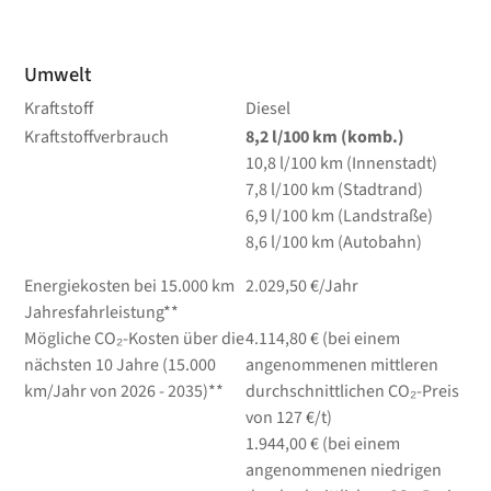
Umwelt
Kraftstoff
Diesel
Kraftstoffverbrauch
8,2
l/100 km
(komb.)
10,8
l/100 km
(Innenstadt)
7,8
l/100 km
(Stadtrand)
6,9
l/100 km
(Landstraße)
8,6
l/100 km
(Autobahn)
Energiekosten bei 15.000 km
2.029,50 €/Jahr
Jahresfahrleistung**
Mögliche CO₂-Kosten über die
4.114,80 € (bei einem
nächsten 10 Jahre (15.000
angenommenen mittleren
km/Jahr von 2026 - 2035)**
durchschnittlichen CO₂-Preis
von 127 €/t)
1.944,00 € (bei einem
angenommenen niedrigen