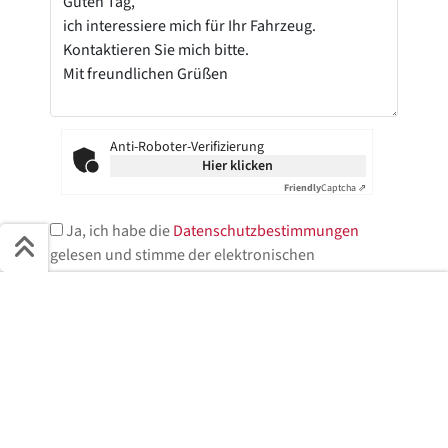
Anti-Roboter-Verifizierung
Hier klicken
Friendly
Captcha ⇗
Ja, ich habe die
Datenschutzbestimmungen
gelesen und stimme der elektronischen
Speicherung meiner Daten zu.*
Schnell ans Ziel
* = Pflichtfelder
Start + Bilder
Ausstattung
Details
Beschreibung
Jetzt anfragen
Jetzt anfragen!