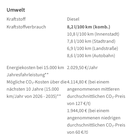
Umwelt
Kraftstoff
Diesel
Kraftstoffverbrauch
8,2
l/100 km
(komb.)
10,8
l/100 km
(Innenstadt)
7,8
l/100 km
(Stadtrand)
6,9
l/100 km
(Landstraße)
8,6
l/100 km
(Autobahn)
Energiekosten bei 15.000 km
2.029,50 €/Jahr
Jahresfahrleistung**
Mögliche CO₂-Kosten über die
4.114,80 € (bei einem
nächsten 10 Jahre (15.000
angenommenen mittleren
km/Jahr von 2026 - 2035)**
durchschnittlichen CO₂-Preis
von 127 €/t)
1.944,00 € (bei einem
angenommenen niedrigen
durchschnittlichen CO₂-Preis
von 60 €/t)