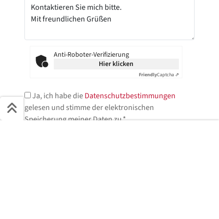
Anti-Roboter-Verifizierung
Hier klicken
Friendly
Captcha ⇗
Ja, ich habe die
Datenschutzbestimmungen
gelesen und stimme der elektronischen
Speicherung meiner Daten zu.*
Schnell ans Ziel
* = Pflichtfelder
Start + Bilder
Ausstattung
Details
Beschreibung
Jetzt anfragen
Jetzt anfragen!
Wir helfen Ihnen gerne weiter.