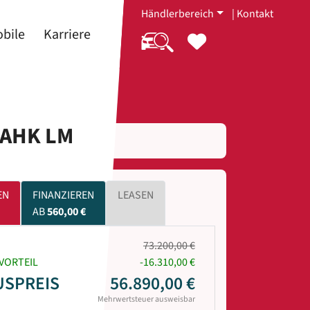
Händlerbereich
|
Kontakt
bile
Karriere
 AHK LM
EN
FINANZIEREN
LEASEN
AB
560,00 €
73.200,00 €
VORTEIL
-16.310,00 €
USPREIS
56.890,00 €
Mehrwertsteuer ausweisbar