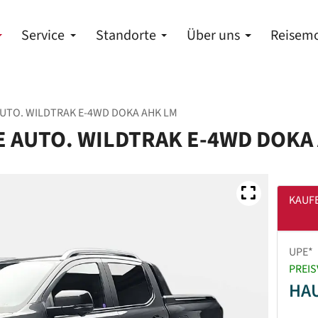
Service
Standorte
Über uns
Reisemo
AUTO. WILDTRAK E-4WD DOKA AHK LM
E AUTO. WILDTRAK E-4WD DOKA
KAUF
UPE*
PREIS
HA