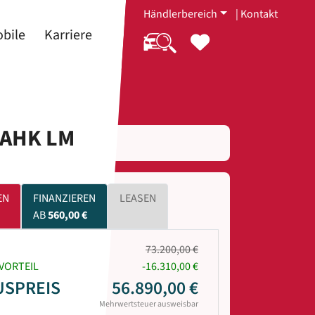
Händlerbereich
|
Kontakt
bile
Karriere
 AHK LM
EN
FINANZIEREN
LEASEN
AB
560,00 €
73.200,00 €
VORTEIL
-16.310,00 €
USPREIS
56.890,00 €
Mehrwertsteuer ausweisbar