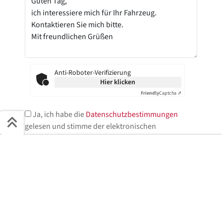
Anti-Roboter-Verifizierung
Hier klicken
Friendly
Captcha ⇗
Ja, ich habe die
Datenschutzbestimmungen
gelesen und stimme der elektronischen
Speicherung meiner Daten zu.*
Schnell ans Ziel
* = Pflichtfelder
Start + Bilder
Ausstattung
Details
Beschreibung
Jetzt anfragen
Jetzt anfragen!