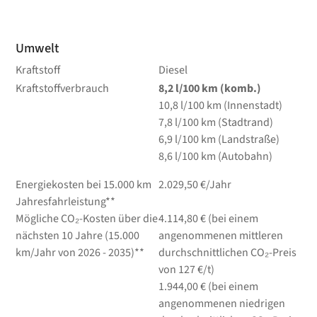
Umwelt
Kraftstoff
Diesel
Kraftstoffverbrauch
8,2
l/100 km
(komb.)
10,8
l/100 km
(Innenstadt)
7,8
l/100 km
(Stadtrand)
6,9
l/100 km
(Landstraße)
8,6
l/100 km
(Autobahn)
Energiekosten bei 15.000 km
2.029,50 €/Jahr
Jahresfahrleistung**
Mögliche CO₂-Kosten über die
4.114,80 € (bei einem
nächsten 10 Jahre (15.000
angenommenen mittleren
km/Jahr von 2026 - 2035)**
durchschnittlichen CO₂-Preis
von 127 €/t)
1.944,00 € (bei einem
angenommenen niedrigen