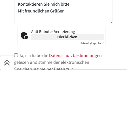
Anti-Roboter-Verifizierung
Hier klicken
Friendly
Captcha ⇗
Ja, ich habe die
Datenschutzbestimmungen
gelesen und stimme der elektronischen
Speicherung meiner Daten zu.*
Schnell ans Ziel
* = Pflichtfelder
Start + Bilder
Ausstattung
Details
Beschreibung
Jetzt anfragen
Jetzt anfragen!
Wir helfen Ihnen gerne weiter.