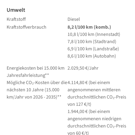
Umwelt
Kraftstoff
Diesel
Kraftstoffverbrauch
8,2
l/100 km
(komb.)
10,8
l/100 km
(Innenstadt)
7,8
l/100 km
(Stadtrand)
6,9
l/100 km
(Landstraße)
8,6
l/100 km
(Autobahn)
Energiekosten bei 15.000 km
2.029,50 €/Jahr
Jahresfahrleistung**
Mögliche CO₂-Kosten über die
4.114,80 € (bei einem
nächsten 10 Jahre (15.000
angenommenen mittleren
km/Jahr von 2026 - 2035)**
durchschnittlichen CO₂-Preis
von 127 €/t)
1.944,00 € (bei einem
angenommenen niedrigen
durchschnittlichen CO₂-Preis
von 60 €/t)