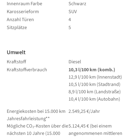
Innenraum Farbe
Schwarz
Karosserieform
SUV
Anzahl Türen
4
Sitzplätze
5
Umwelt
Kraftstoff
Diesel
Kraftstoffverbrauch
10,3
l/100 km
(komb.)
12,9
l/100 km
(Innenstadt)
10,5
l/100 km
(Stadtrand)
8,9
l/100 km
(Landstraße)
10,4
l/100 km
(Autobahn)
Energiekosten bei 15.000 km
2.549,25 €/Jahr
Jahresfahrleistung**
Mögliche CO₂-Kosten über die
5.124,45 € (bei einem
nächsten 10 Jahre (15.000
angenommenen mittleren