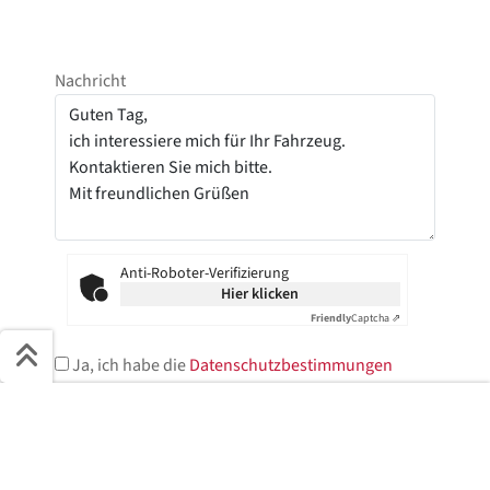
Nachricht
Anti-Roboter-Verifizierung
Hier klicken
Friendly
Captcha ⇗
Ja, ich habe die
Datenschutzbestimmungen
gelesen und stimme der elektronischen
Schnell ans Ziel
Speicherung meiner Daten zu.*
Start + Bilder
Ausstattung
Details
Beschreibung
* = Pflichtfelder