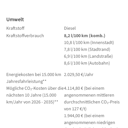
Umwelt
Kraftstoff
Diesel
Kraftstoffverbrauch
8,2
l/100 km
(komb.)
10,8
l/100 km
(Innenstadt)
7,8
l/100 km
(Stadtrand)
6,9
l/100 km
(Landstraße)
8,6
l/100 km
(Autobahn)
Energiekosten bei 15.000 km
2.029,50 €/Jahr
Jahresfahrleistung**
Mögliche CO₂-Kosten über die
4.114,80 € (bei einem
nächsten 10 Jahre (15.000
angenommenen mittleren
km/Jahr von 2026 - 2035)**
durchschnittlichen CO₂-Preis
von 127 €/t)
1.944,00 € (bei einem
angenommenen niedrigen