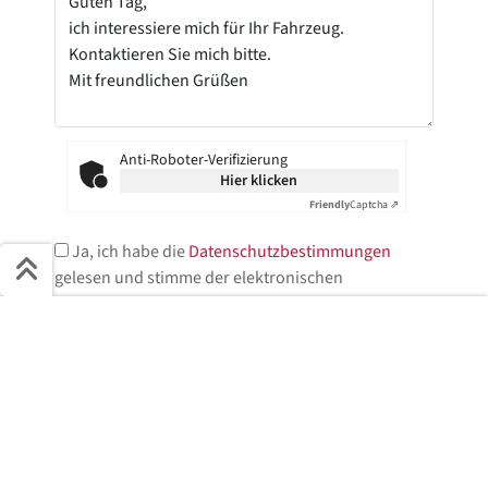
Anti-Roboter-Verifizierung
Hier klicken
Friendly
Captcha ⇗
Ja, ich habe die
Datenschutzbestimmungen
gelesen und stimme der elektronischen
Speicherung meiner Daten zu.*
Schnell ans Ziel
* = Pflichtfelder
Start + Bilder
Ausstattung
Details
Beschreibung
Jetzt anfragen
Jetzt anfragen!