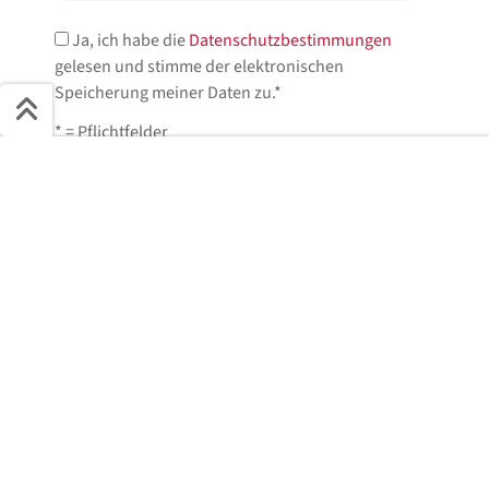
Ja, ich habe die
Datenschutzbestimmungen
gelesen und stimme der elektronischen
Speicherung meiner Daten zu.*
* = Pflichtfelder
Schnell ans Ziel
Start + Bilder
Ausstattung
Details
Beschreibung
Jetzt anfragen!
Jetzt anfragen
Wir helfen Ihnen gerne weiter.
Dieses Fahrzeug steht in der Filiale
Rheine Mesum