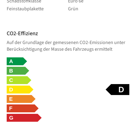
Schadstoffklasse
Euro 6e
Feinstaubplakette
Grün
CO2-Effizienz
Auf der Grundlage der gemessenen CO2-Emissionen unter
Berücksichtigung der Masse des Fahrzeugs ermittelt
A
B
C
D
D
E
F
G