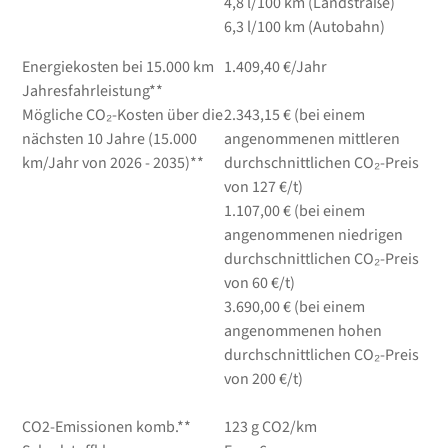
4,8
l/100 km
(Landstraße)
6,3
l/100 km
(Autobahn)
Energiekosten bei 15.000 km
1.409,40 €/Jahr
Jahresfahrleistung**
Mögliche CO₂-Kosten über die
2.343,15 € (bei einem
nächsten 10 Jahre (15.000
angenommenen mittleren
km/Jahr von 2026 - 2035)**
durchschnittlichen CO₂-Preis
von 127 €/t)
1.107,00 € (bei einem
angenommenen niedrigen
durchschnittlichen CO₂-Preis
von 60 €/t)
3.690,00 € (bei einem
angenommenen hohen
durchschnittlichen CO₂-Preis
von 200 €/t)
CO2-Emissionen komb.**
123 g CO2/km