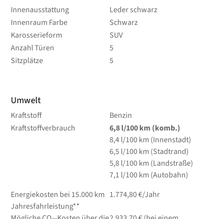
Innenausstattung
Leder schwarz
Innenraum Farbe
Schwarz
Karosserieform
SUV
Anzahl Türen
5
Sitzplätze
5
Umwelt
Kraftstoff
Benzin
Kraftstoffverbrauch
6,8
l/100 km
(komb.)
8,4
l/100 km
(Innenstadt)
6,5
l/100 km
(Stadtrand)
5,8
l/100 km
(Landstraße)
7,1
l/100 km
(Autobahn)
Energiekosten bei 15.000 km
1.774,80 €/Jahr
Jahresfahrleistung**
Mögliche CO₂-Kosten über die
2.933,70 € (bei einem