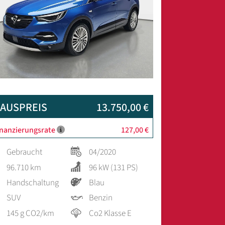
AUSPREIS
13.750,00 €
inanzierungsrate
127,00 €
Gebraucht
04/2020
96.710 km
96 kW (131 PS)
Handschaltung
Blau
SUV
Benzin
145 g CO2/km
Co2 Klasse E