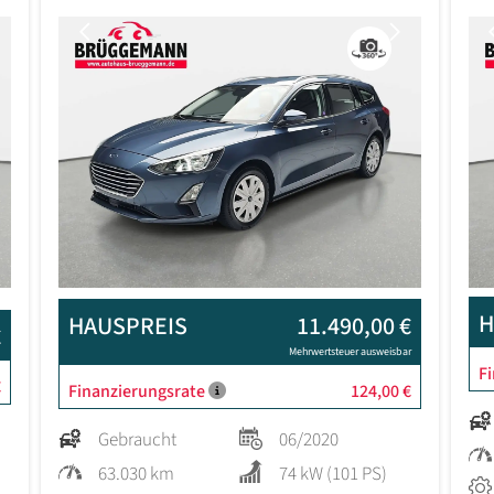
Next
Previous
Next
H
HAUSPREIS
11.490,00 €
€
Mehrwertsteuer ausweisbar
F
€
Finanzierungsrate
124,00 €
Gebraucht
06/2020
63.030 km
74 kW (101 PS)