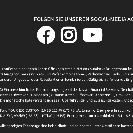
FOLGEN SIE UNSEREN SOCIAL-MEDIA 
1) außerhalb der gesetzlichen Öffnungszeiten bietet das Autohaus Brüggemann ke
2) Ausgenommen sind Rad- und Reifenkombinationen, Räderwechsel, Lack- und Kaross
anderen Angebots- oder Rabattaktionen kombinierbar. Gültig bis auf Widerruf. Es g
3) Ein unverbindliches Finanzierungsangebot der Nissan Financial Services, Geschä
einer Laufzeit von 36 Monaten (35 Monatsraten). Effektiver Jahreszins: 1,99 %. Schlu
Die monatliche Rate versteht sich zzgl. Überführungs- und Zulassungskosten. Ange
Ford TOURNEO CUSTOM, 2,0 EB 125kW (170 PS), Automatik, Energieverbrauch kombi
KIA EV2, 99,5kW (135 PS) - 107kW (146 PS) Energieverbrauch kombiniert: 15,1–16,3
Alle gezeigten Fahrzeuge sind beispielhaft und beinhalten unter Umständen kosten