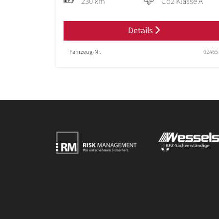
230 km
Co2 Klasse A
Details
Fahrzeug-Nr.
02465