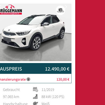
Previous
Next
AUSPREIS
12.490,00 €
inanzierungsrate
120,00 €
Gebraucht
11/2019
97.065 km
88 kW (120 PS)
Handschaltung
Weiß