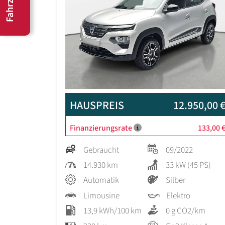
HAUSPREIS
12.950,00 
Finanzierungsrate
133,00 
Gebraucht
09/2022
14.930 km
33 kW (45 PS)
Automatik
Silber
Limousine
Elektro
13,9 kWh/100 km
0 g CO2/km