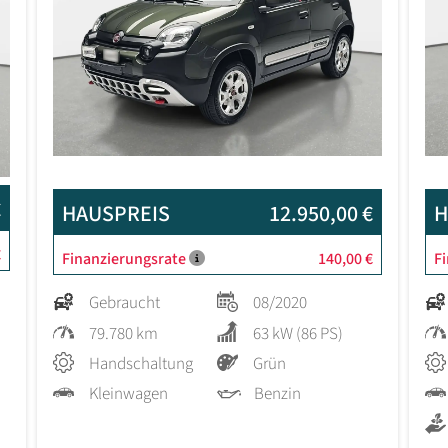
€
HAUSPREIS
12.950,00 €
H
€
Finanzierungsrate
140,00 €
F
Gebraucht
08/2020
79.780 km
63 kW (86 PS)
Handschaltung
Grün
Kleinwagen
Benzin