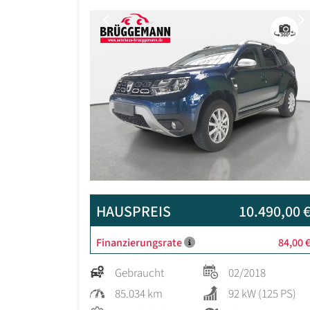
Previous
HAUSPREIS
10.490,00 
Finanzierungsrate
84,00 
Gebraucht
02/2018
85.034 km
92 kW (125 PS)