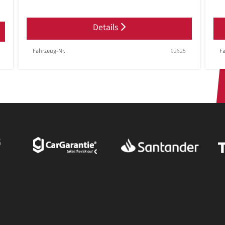
Details
Fahrzeug-Nr.
02625
Fa