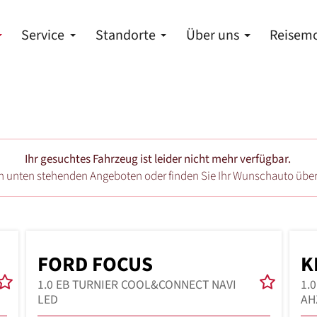
Service
Standorte
Über uns
Reisemo
Ihr gesuchtes Fahrzeug ist leider nicht mehr verfügbar.
en unten stehenden Angeboten oder finden Sie Ihr Wunschauto übe
FORD FOCUS
K
1.0 EB TURNIER COOL&CONNECT NAVI
1.
LED
AH