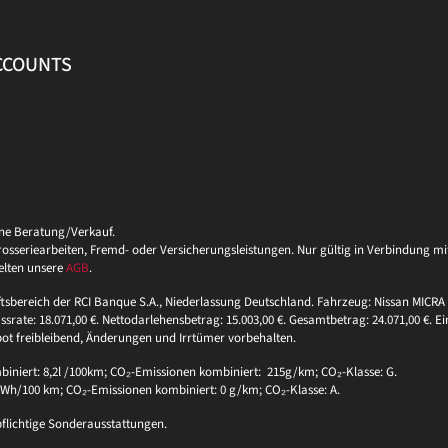
ACCOUNTS
ine Beratung/Verkauf.
eriearbeiten, Fremd- oder Versicherungsleistungen. Nur gültig in Verbindung mit 
elten unsere
AGB
.
ftsbereich der RCI Banque S.A., Niederlassung Deutschland. Fahrzeug: Nissan MICRA 
ssrate: 18.071,00 €. Nettodarlehensbetrag: 15.003,00 €. Gesamtbetrag: 24.071,00 €. Ei
bot freibleibend, Änderungen und Irrtümer vorbehalten.
niert: 8,2l /100km; CO₂-Emissionen kombiniert: 215g/km; CO₂-Klasse: G.
 kWh/100 km; CO₂-Emissionen kombiniert: 0 g/km; CO₂-Klasse: A.
pflichtige Sonderausstattungen.