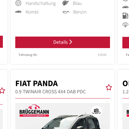
Handschaltung
Blau
Kombi
Benzin
Details
Fahrzeug-Nr.
63646
Fa
FIAT PANDA
O
0.9 TWINAIR CROSS 4X4 DAB PDC
1.
Previous
Next
Next