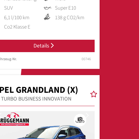
SUV
Super E10
6,1 l/100 km
138 g CO2/km
Co2 Klasse E
Details
hrzeug-Nr.
00746
PEL GRANDLAND (X)
2 TURBO BUSINESS INNOVATION
Previous
Next